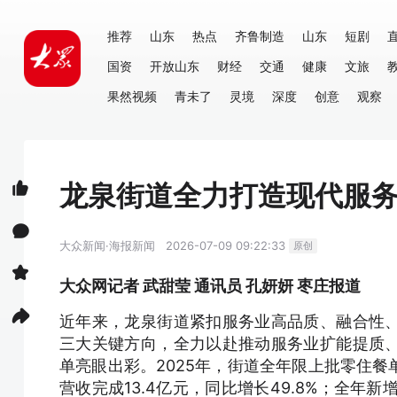
推荐
山东
热点
齐鲁制造
山东
短剧
国资
开放山东
财经
交通
健康
文旅
果然视频
青未了
灵境
深度
创意
观察
龙泉街道全力打造现代服
大众新闻·海报新闻
2026-07-09 09:22:33
原创
大众网记者 武甜莹 通讯员 孔妍妍 枣庄报道
近年来，龙泉街道紧扣服务业高品质、融合性
三大关键方向，全力以赴推动服务业扩能提质
单亮眼出彩。2025年，街道全年限上批零住餐单
营收完成13.4亿元，同比增长49.8%；全年