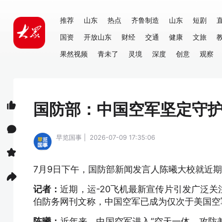
推荐
山东
热点
齐鲁制造
山东
短剧
国资
开放山东
财经
交通
健康
文旅
果然视频
青未了
灵境
深度
创意
观察
国防部：中国空军坚定守
早览国事 | 2026-07-09 17:35:06
7月9日下午，国防部新闻发言人陈曦大校就近
记者：
近期，运-20飞机最新宣传片引发广泛
伯防务网刊文称，中国空军已成为仅次于美国空
陈曦：
近年来，中国空军进入“空天一体、攻防兼备