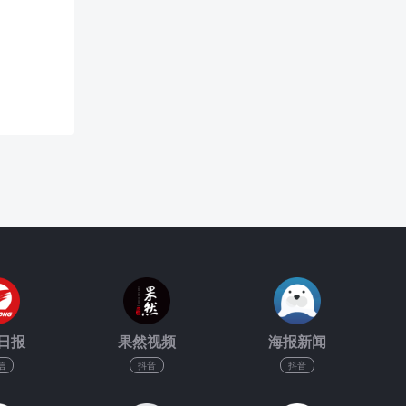
日报
果然视频
海报新闻
信
抖音
抖音