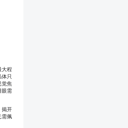
最大程
晶体只
视觉焦
用眼需
。揭开
无需佩