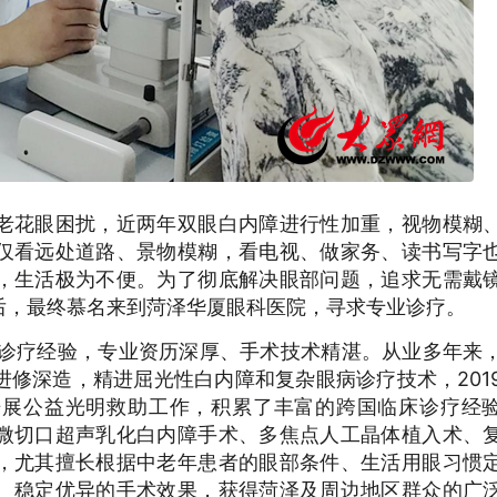
老花眼困扰，近两年双眼白内障进行性加重，视物模糊
仅看远处道路、景物模糊，看电视、做家务、读书写字
，生活极为不便。为了彻底解决眼部问题，追求无需戴
后，最终慕名来到菏泽华厦眼科医院，寻求专业诊疗。
床诊疗经验，专业资历深厚、手术技术精湛。从业多年来
修深造，精进屈光性白内障和复杂眼病诊疗技术，201
开展公益光明救助工作，积累了丰富的跨国临床诊疗经
微切口超声乳化白内障手术、多焦点人工晶体植入术、
，尤其擅长根据中老年患者的眼部条件、生活用眼习惯
、稳定优异的手术效果，获得菏泽及周边地区群众的广