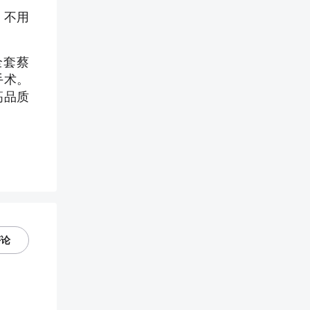
，不用
全套蔡
手术。
高品质
评论