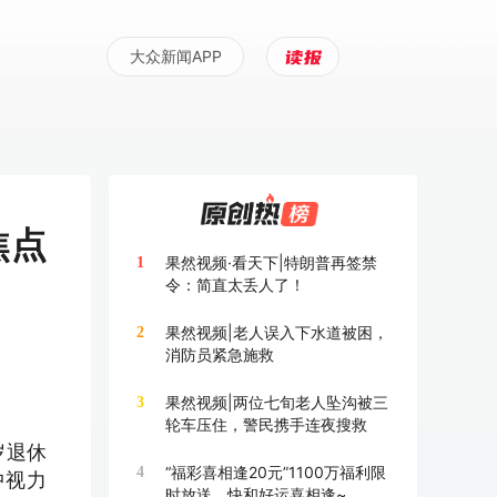
大众新闻APP
焦点
果然视频·看天下|特朗普再签禁
1
令：简直太丢人了！
果然视频|老人误入下水道被困，
2
消防员紧急施救
果然视频|两位七旬老人坠沟被三
3
轮车压住，警民携手连夜搜救
岁退休
“福彩喜相逢20元”1100万福利限
4
中视力
时放送，快和好运喜相逢~