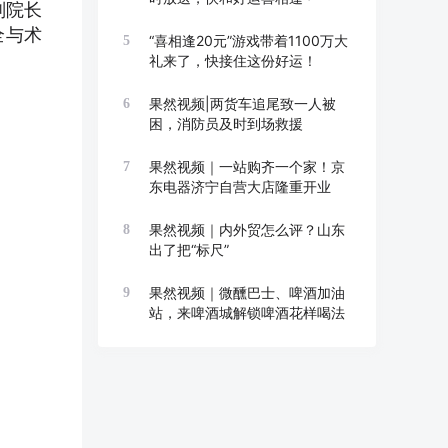
副院长
全与术
“喜相逢20元”游戏带着1100万大
5
礼来了，快接住这份好运！
果然视频|两货车追尾致一人被
6
困，消防员及时到场救援
果然视频｜一站购齐一个家！京
7
东电器济宁自营大店隆重开业
果然视频｜内外贸怎么评？山东
8
出了把“标尺”
果然视频｜微醺巴士、啤酒加油
9
站，来啤酒城解锁啤酒花样喝法