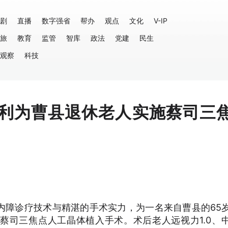
剧
直播
数字强省
帮办
观点
文化
V-IP
旅
教育
监管
智库
政法
党建
民生
观察
科技
利为曹县退休老人实施蔡司三
内障诊疗技术与精湛的手术实力，为一名来自曹县的65
蔡司三焦点人工晶体植入手术。术后老人远视力1.0、