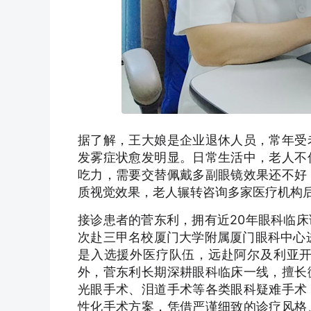
据了解，王大娘是企业退休人员，常年受
发雾症状愈发明显。日常生活中，老人不
吃力，需要交替佩戴多副眼镜效果还不好
质视觉效果，老人辗转咨询多家医疗机构
接诊患者的菅东利，拥有近20年眼科临
次赴三甲名校厦门大学附属厦门眼科中心进
是入选援外医疗队伍，远赴阿尔及利亚
外，菅东利长期深耕眼科临床一线，擅长
光眼手术、泪道手术等各类眼科疑难手术
性化手术方案，凭借严谨细致的诊疗风格