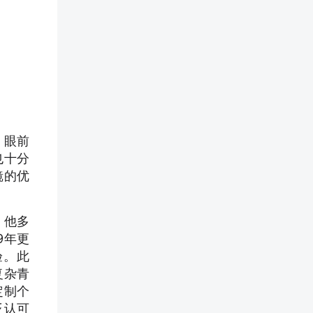
、眼前
也十分
镜的优
，他多
9年更
验。此
复杂青
定制个
泛认可