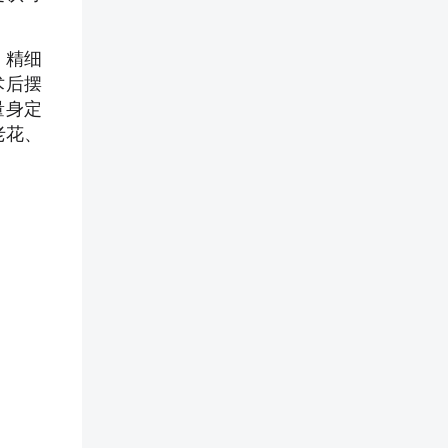
、精细
术后摆
量身定
老花、