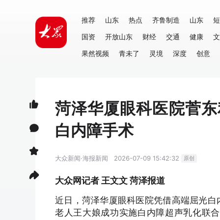
推荐
山东
热点
齐鲁制造
山东
短
国资
开放山东
财经
交通
健康
文
果然视频
青未了
灵境
深度
创意
菏泽华厦眼科医院菅东
白内障手术
大众新闻·海报新闻
2026-07-09 15:42:32
原创
大众网记者 王文文 菏泽报道
近日，菏泽华厦眼科医院凭借高端屈光白
老人王大娘成功实施白内障超声乳化联合