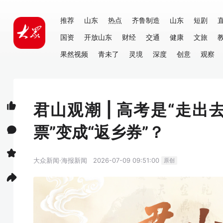
推荐
山东
热点
齐鲁制造
山东
短剧
国资
开放山东
财经
交通
健康
文旅
果然视频
青未了
灵境
深度
创意
观察
君山观潮 | 高考是“走
票”变成“返乡券”？
大众新闻·海报新闻
2026-07-09 09:51:00
原创