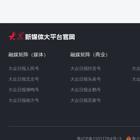
融媒矩阵（媒体）
融媒矩阵（商业）
大众日报人民号
大众日报抖音号
大
大众日报北京号
大众日报头条号
大
大众日报潮鸣号
大众日报企鹅号
大众日报南方号
大众日报百家号
鲁ICP备11011784号-3
鲁公网