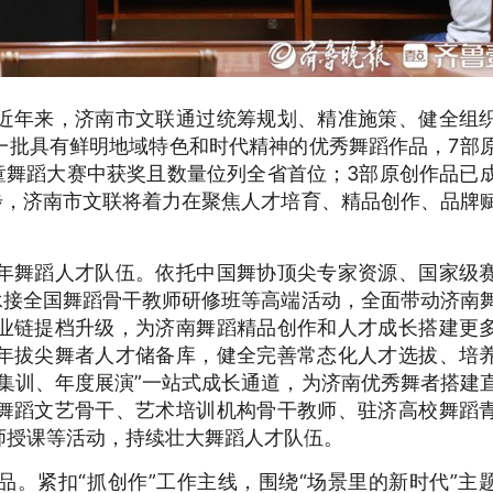
近年来，济南市文联通过统筹规划、精准施策、健全组
一批具有鲜明地域特色和时代精神的优秀舞蹈作品，7部
童舞蹈大赛中获奖且数量位列全省首位；3部原创作品已
步，济南市文联将着力在聚焦人才培育、精品创作、品牌
年舞蹈人才队伍。依托中国舞协顶尖专家资源、国家级
承接全国舞蹈骨干教师研修班等高端活动，全面带动济南
业链提档升级，为济南舞蹈精品创作和人才成长搭建更
年拔尖舞者人才储备库，健全完善常态化人才选拔、培
集训、年度展演”一站式成长通道，为济南优秀舞者搭建
舞蹈文艺骨干、艺术培训机构骨干教师、驻济高校舞蹈
师授课等活动，持续壮大舞蹈人才队伍。
。紧扣“抓创作”工作主线，围绕“场景里的新时代”主