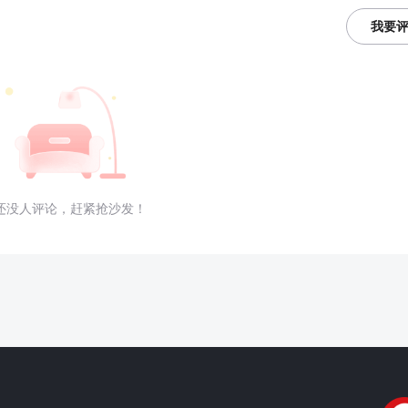
我要
还没人评论，赶紧抢沙发！