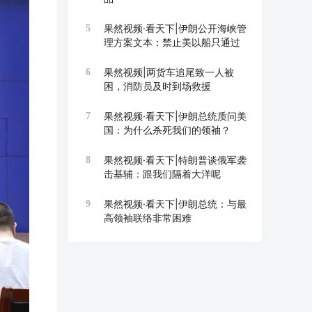
果然视频·看天下|伊朗公开海峡管
5
理方案文本：禁止美以船只通过
果然视频|两货车追尾致一人被
6
困，消防员及时到场救援
果然视频·看天下|伊朗总统质问美
7
国：为什么杀死我们的领袖？
果然视频·看天下|特朗普谈俄军袭
8
击基辅：跟我们隔着大洋呢
果然视频·看天下|伊朗总统：与最
9
高领袖联络非常困难