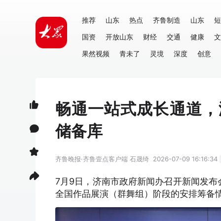
推荐
山东
热点
齐鲁制造
山东
短
国资
开放山东
财经
交通
健康
文
果然视频
青未了
灵境
深度
创意
畅通一站式成长通道，
储备库
齐鲁晚报·齐鲁壹点客户端
石晟绮
2026-07-09 16:16:34
7月9日，济南市政府新闻办召开新闻发布
全国作品展演（群舞组）阶段的安排筹备