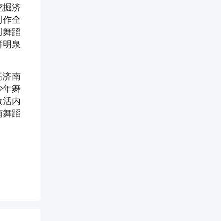
挖掘济
创作全
创舞蹈
鲜明泉
亮济南
少年舞
激活内
南舞蹈