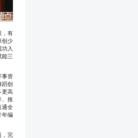
织，有
原创少
成功入
赋能三
赛事资
舞蹈创
多更高
养、推
直通全
青年编
题，完