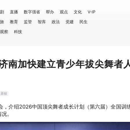
剧
直播
数字强省
帮办
观点
文化
V-IP
旅
教育
监管
智库
政法
党建
民生
观察
科技
济南加快建立青少年拔尖舞者
原创
会，介绍2026中国顶尖舞者成长计划（第六届）全国训
情况。