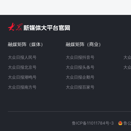
融媒矩阵（媒体）
融媒矩阵（商业）
大众日报人民号
大众日报抖音号
大
大众日报北京号
大众日报头条号
大
大众日报潮鸣号
大众日报企鹅号
大众日报南方号
大众日报百家号
鲁ICP备11011784号-3
鲁公网