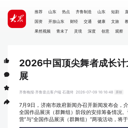
推荐
山东
热点
齐鲁制造
山东
短剧
国资
开放山东
财经
交通
健康
文旅
果然视频
青未了
灵境
深度
创意
观察
2026中国顶尖舞者成长
展
齐鲁晚报·齐鲁壹点客户端
石晟绮
2026-07-09 16:16:48
原创
7月9日，济南市政府新闻办召开新闻发布会，介
全国作品展演（群舞组）阶段的安排筹备情况。记
营”与“全国作品展演（群舞组）”两项活动，将于