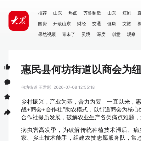
推荐
山东
热点
齐鲁制造
山东
短剧
国资
开放山东
财经
交通
健康
文旅
果然视频
青未了
灵境
深度
创意
观察
惠民县何坊街道以商会为纽
何坊街道
王君彩
2026-07-08 12:55:18
乡村振兴，产业为基，合力为要。一直以来，惠
战+商会+合作社”助农模式，以街道商会为核
合作社提质发展，破解农业生产各类痛点难题，
病虫害高发季，为破解传统种植技术滞后、病
家、乡土技术能手，组建农技志愿服务队，常态