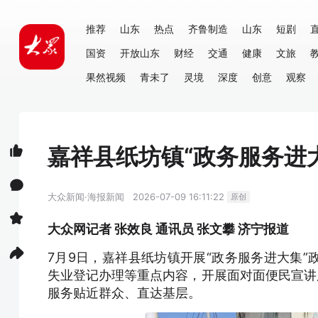
推荐
山东
热点
齐鲁制造
山东
短剧
国资
开放山东
财经
交通
健康
文旅
果然视频
青未了
灵境
深度
创意
观察
嘉祥县纸坊镇“政务服务进大
大众新闻·海报新闻
2026-07-09 16:11:22
原创
大众网记者 张效良 通讯员 张文攀 济宁报道
7月9日，嘉祥县纸坊镇开展“政务服务进大集
失业登记办理等重点内容，开展面对面便民宣讲
服务贴近群众、直达基层。