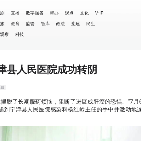
剧
直播
数字强省
帮办
观点
文化
V-IP
旅
教育
监管
智库
政法
党建
民生
观察
科技
宁津县人民医院成功转阴
原创
摆脱了长期服药烦恼，阻断了进展成肝癌的恐惧。”7月
递到宁津县人民医院感染科杨红岭主任的手中并激动地