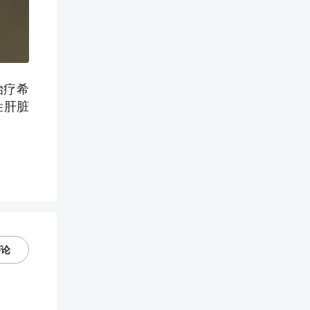
治疗希
姓肝脏
评论