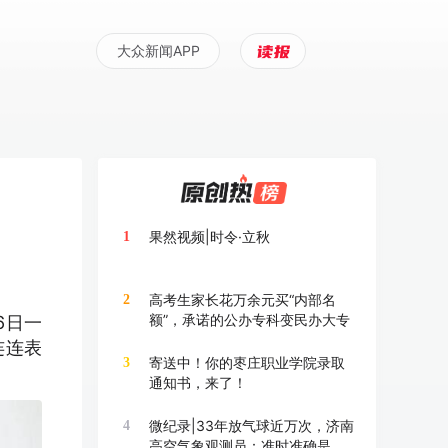
大众新闻APP
果然视频|时令·立秋
1
高考生家长花万余元买“内部名
2
额”，承诺的公办专科变民办大专
6日一
连连表
寄送中！你的枣庄职业学院录取
3
通知书，来了！
微纪录|33年放气球近万次，济南
4
高空气象观测员：准时准确是底