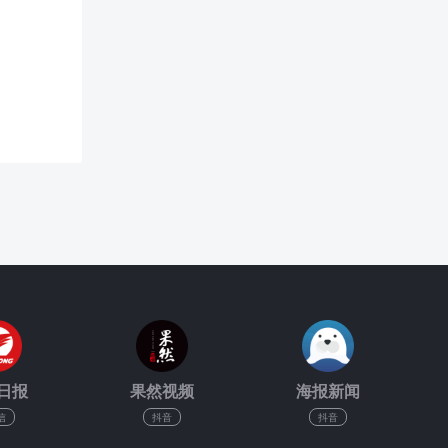
日报
果然视频
海报新闻
信
抖音
抖音