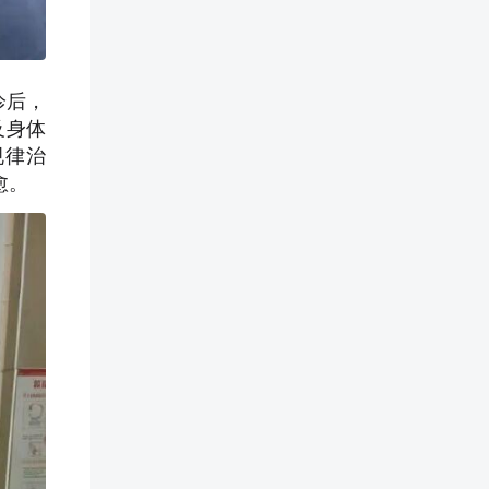
诊后，
及身体
规律治
愈。