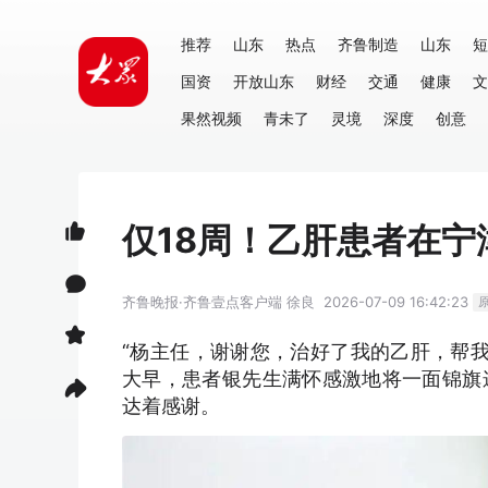
推荐
山东
热点
齐鲁制造
山东
短
国资
开放山东
财经
交通
健康
文
果然视频
青未了
灵境
深度
创意
仅18周！乙肝患者在
齐鲁晚报·齐鲁壹点客户端
徐良
2026-07-09 16:42:23
“杨主任，谢谢您，治好了我的乙肝，帮我
大早，患者银先生满怀感激地将一面锦旗
达着感谢。