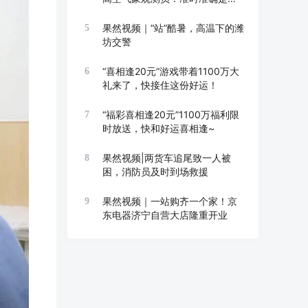
线
果然视频｜“站”酷暑，高温下的潍
5
坊交警
“喜相逢20元”游戏带着1100万大
6
礼来了，快接住这份好运！
“福彩喜相逢20元”1100万福利限
7
时放送，快和好运喜相逢~
果然视频|两货车追尾致一人被
8
困，消防员及时到场救援
果然视频｜一站购齐一个家！京
9
东电器济宁自营大店隆重开业