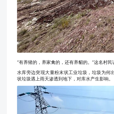
“有养猪的，养家禽的，还有养貂的。”这名村民
水库旁边突现大量粉末状工业垃圾，垃圾为何
状垃圾遇上雨天渗透到地下，对库水产生影响。