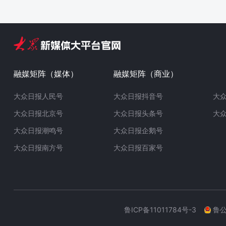
融媒矩阵（媒体）
融媒矩阵（商业）
大众日报人民号
大众日报抖音号
大
大众日报北京号
大众日报头条号
大
大众日报潮鸣号
大众日报企鹅号
大众日报南方号
大众日报百家号
鲁ICP备11011784号-3
鲁公网