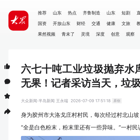
推荐
山东
热点
齐鲁制造
山东
短剧
国资
开放山东
财经
交通
健康
文旅
果然视频
青未了
灵境
深度
创意
观察
六七十吨工业垃圾抛弃水
无果！记者采访当天，垃
大众新闻·半岛新闻
王永端
2026-07-09 17:51:18
原创
身为胶州市大洛戈庄村村民，每次经过村北山坡
“全是白色粉末，粉末里还有一些异味。”一村民