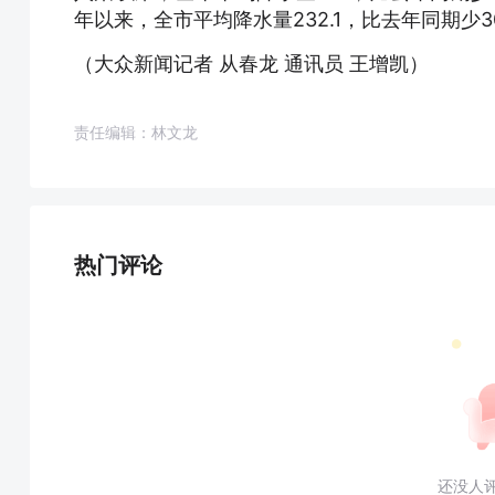
年以来，全市平均降水量232.1，比去年同期少30.7
（大众新闻记者 从春龙 通讯员 王增凯）
责任编辑：林文龙
热门评论
还没人