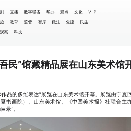
剧
直播
数字强省
帮办
观点
文化
V-IP
旅
教育
监管
智库
政法
党建
民生
观察
科技
土吾民”馆藏精品展在山东美术馆
术作品的多维表达”展览在山东美术馆开幕。展览由宁夏
宁夏书画院）、山东美术馆、《中国美术报》社联合主
目录”。