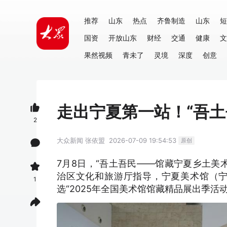
推荐
山东
热点
齐鲁制造
山东
短
国资
开放山东
财经
交通
健康
文
果然视频
青未了
灵境
深度
创意
走出宁夏第一站！“吾
2
大众新闻
张依盟
2026-07-09 19:54:53
原创
7月8日，“吾土吾民——馆藏宁夏乡土美
治区文化和旅游厅指导，宁夏美术馆（
1
选“2025年全国美术馆馆藏精品展出季活动