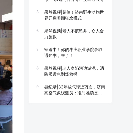
果然视频|超值！济南野生动物世
5
界开启暑期狂欢模式
果然视频|老人不慎坠井，众人合
6
力施救
寄送中！你的枣庄职业学院录取
7
通知书，来了！
果然视频|老人身陷河边淤泥，消
8
防员紧急到场救援
微纪录|33年放气球近万次，济南
9
高空气象观测员：准时准确是底
线