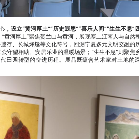
心
，设立“黄河厚土”“历史遐思”“喜乐人间”“生生不息”
“黄河厚土”聚焦贺兰山与黄河，展现塞上江南人与自然
路遗存、长城烽燧等文化符号，回溯宁夏多元文明交融的
群众守望相助、安居乐业的温暖场景；“生生不息”则聚焦
现代田园转型的奋进历程。展品既蕴含艺术家对土地的
。