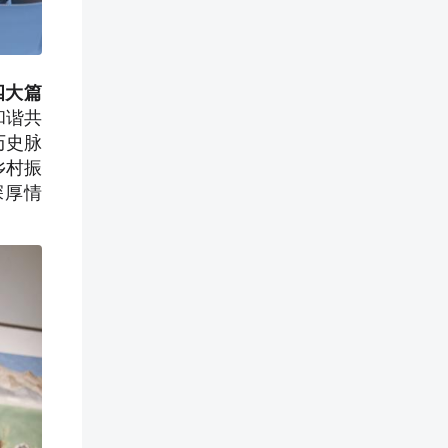
四大篇
和谐共
历史脉
乡村振
深厚情