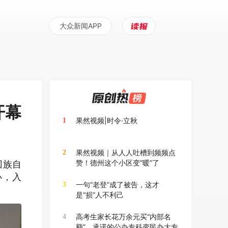
大众新闻APP
开幕
果然视频|时令·立秋
1
果然视频｜从人人吐槽到频频点
2
赞！德州这个小区变“暖”了
回族自
办，入
一句“老登”成了被告，这才
3
是“损”人不利己
高考生家长花万余元买“内部名
4
额”，承诺的公办专科变民办大专