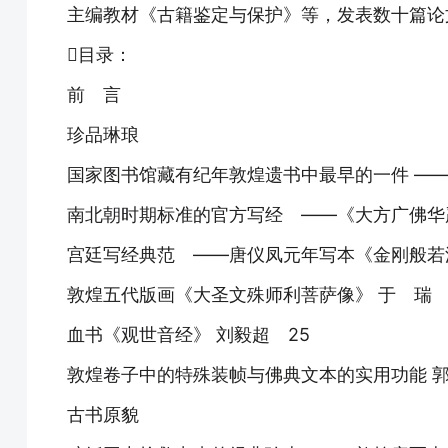
主编教材《古籍鉴定与保护》等，发表数十篇论
目录：
前 言
珍品琳琅
国家图书馆藏有纪年敦煌遗书中最早的一件 ——
南北朝时期标准的官方写经 ——《大方广佛华
宫廷写经典范 ——唐仪凤元年写本《金刚般若波
敦煌五代版画《大圣文殊师利菩萨像》 于 瑞 
血书《观世音经》 刘毅超 25
敦煌卷子中的特殊装帧与佛典文本的实用功能 郭
古书原貌