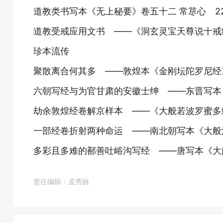
道教类书写本《无上秘要》卷五十二 常荩心 2
道教受戒应用文书 ——《洞玄灵宝天尊说十戒经
珍本流传
聚散离合何其多 ——敦煌本《金刚坛陀罗尼经》
六朝写经与为官甘肃的安徽士绅 ——东晋写本《
劫余敦煌经卷解京样本 ——《大般若波罗蜜多经
一部经卷折射两种命运 ——南北朝写本《大般涅
多彩且多难的鄯善吐峪沟写经 ——唐写本《大般
责任编辑：孟秀丽