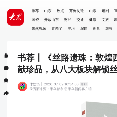
推荐
山东
热点
齐鲁制造
山东
短剧
国资
开放山东
财经
交通
健康
文旅
果然视频
青未了
灵境
深度
创意
观察
书荐丨《丝路遗珠：敦煌
献珍品，从八大板块解锁
体娱场 | 2026-07-09 16:34:00
原创
孟秀丽
来源：半岛都市报·半岛新闻客户端