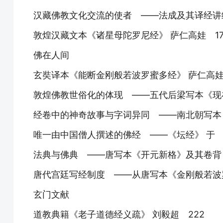
汉藏佛教文化交流的使者 ——法成及其译经讲经
敦煌汉藏文本《诸星母陀罗尼经》 萨仁高娃 17
佛在人间
玄奘译本《能断金刚般若波罗蜜多经》 萨仁高娃
敦煌佛教世俗化的体现 ——五代后梁写本《现在
经卷中的神奇故事与字词异同 ——南北朝写本《
唯一由中国僧人撰述的佛经 ——《坛经》 于 
法典与佛典 ——唐写本《开元新格》及其卷背《
唐代宫廷写经制度 ——从唐写本《金刚般若波罗
玄门文献
道教典籍《老子道德经义疏》 刘毅超 222