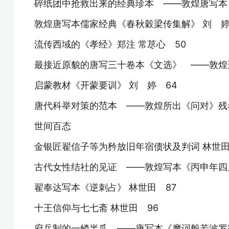
碎纸团中抢救出来的经典珍本 ——敦煌唐写本《
敦煌唐写本儒家经典《春秋穀梁传集解》 刘 婷
流传西域的《孝经》郑注 常荩心 50
最接近原貌的唐写三十卷本《文选》 ——敦煌
启蒙教材《开蒙要训》 刘 婷 64
唐代科举对策的范本 ——敦煌所出《问对》残卷
世间百态
金银匠翟信子等为矜放旧年宿债状及判词 林世田
古代女性结社的见证 ——敦煌写本《丙申年四月
翟奉达写本《逆刺占》 林世田 87
十王信仰与七七斋 林世田 96
府兵制的一鳞半爪 ——唐写本《摩诃般若波罗蜜