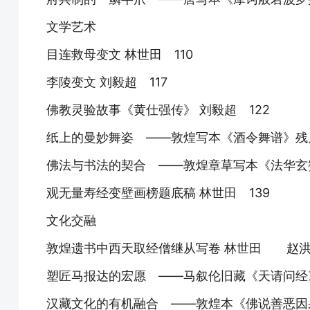
文学艺术
目连救母变文 林世田 110
李陵变文 刘毅超 117
佛教灵验故事《黄仕强传》 刘毅超 122
纸上的曼妙舞姿 ——敦煌写本《酒令舞谱》残片
佛法与书法的契合 ——敦煌章草写本《法华玄
观无量寿经变壁画榜题底稿 林世田 139
文化交融
敦煌遗书中西天取经僧继从写卷 林世田 赵洪雅
塑匠马报达的宏愿 ——马叙伦旧藏《天请问经》
汉藏文化的有机融合 ——敦煌本《佛说善恶因果