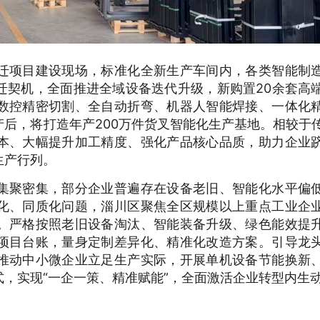
迁项目建设现场，标准化全新生产车间内，各类智能制
迁契机，全面推进全域设备迭代升级，新购置20余套高
数控精密切割、全自动折弯、机器人智能焊接、一体化
后，将打造年产200万件货叉智能化生产基地。相较于
本、大幅提升加工精度、强化产品核心品质，助力企业
生产行列。
集聚密集，部分企业普遍存在设备老旧、智能化水平偏
化、同质化问题，淄川区聚焦全区规模以上重点工业企
。严格按照老旧设备淘汰、智能装备升级、绿色能效提
项目台账，量身定制差异化、精准化改造方案。引导龙
推动中小微企业立足生产实际，开展单机设备节能换新
，实现“一企一策、精准赋能”，全面激活企业转型内生