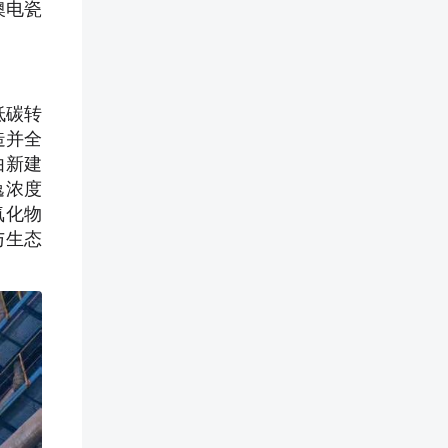
澳电瓷
低碳转
造并全
由新建
逸浓度
氧化物
与生态