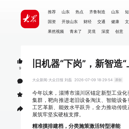
推荐
山东
热点
齐鲁制造
山东
短
国资
开放山东
财经
交通
健康
文
果然视频
青未了
灵境
深度
创意
旧机器“下岗”，新智造
9
大众新闻·大众日报
刘磊
2026-07-09 18:29:54
原创
今年以来，淄博市淄川区锚定新型工业化
集群，靶向推进老旧设备淘汰、智能设备
工艺革新、能效水平跃升，全力推动传统
展筑牢坚实硬核支撑。
精准摸排建档，分类施策激活转型潜能