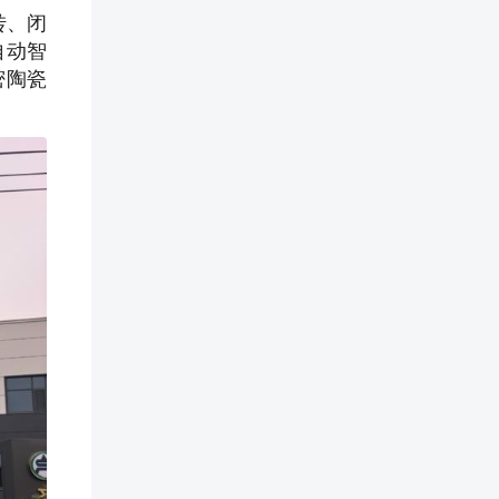
转、闭
自动智
密陶瓷