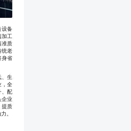
造设备
端加工
精准质
传统老
跻身省
低、生
业，全
升、配
头企业
、提质
动力。