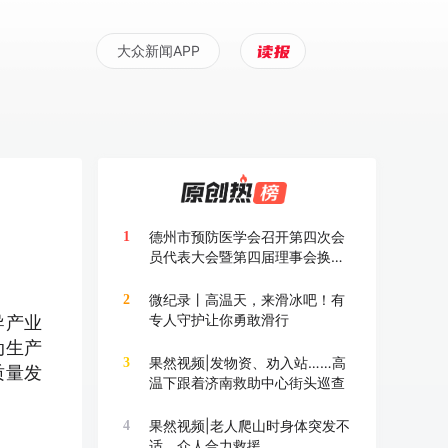
大众新闻APP
德州市预防医学会召开第四次会
1
员代表大会暨第四届理事会换届
大会
微纪录丨高温天，来滑冰吧！有
2
专人守护让你勇敢滑行
导产业
动生产
果然视频|发物资、劝入站……高
3
质量发
温下跟着济南救助中心街头巡查
果然视频|老人爬山时身体突发不
4
适，众人合力救援