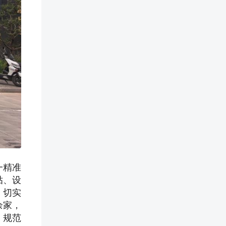
一精准
贴、设
，切实
余家，
、规范