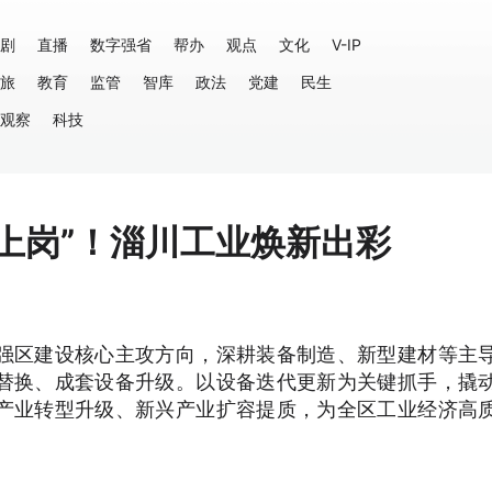
剧
直播
数字强省
帮办
观点
文化
V-IP
旅
教育
监管
智库
政法
党建
民生
观察
科技
“上岗”！淄川工业焕新出彩
强区建设核心主攻方向，深耕装备制造、新型建材等主
替换、成套设备升级。以设备迭代更新为关键抓手，撬
产业转型升级、新兴产业扩容提质，为全区工业经济高