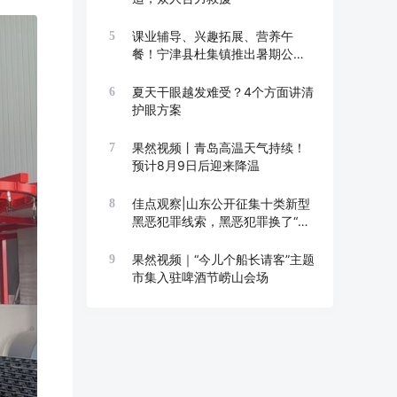
课业辅导、兴趣拓展、营养午
5
餐！宁津县杜集镇推出暑期公益
托管班
夏天干眼越发难受？4个方面讲清
6
护眼方案
果然视频丨青岛高温天气持续！
7
预计8月9日后迎来降温
佳点观察|山东公开征集十类新型
8
黑恶犯罪线索，黑恶犯罪换了“马
甲”也要打
果然视频｜“今儿个船长请客”主题
9
市集入驻啤酒节崂山会场