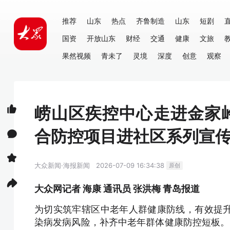
推荐
山东
热点
齐鲁制造
山东
短剧
国资
开放山东
财经
交通
健康
文旅
果然视频
青未了
灵境
深度
创意
观察
崂山区疾控中心走进金家
合防控项目进社区系列宣
大众新闻·海报新闻
2026-07-09 16:34:38
原创
大众网记者 海康 通讯员 张洪梅 青岛报道
为切实筑牢辖区中老年人群健康防线，有效提
染病发病风险，补齐中老年群体健康防控短板。