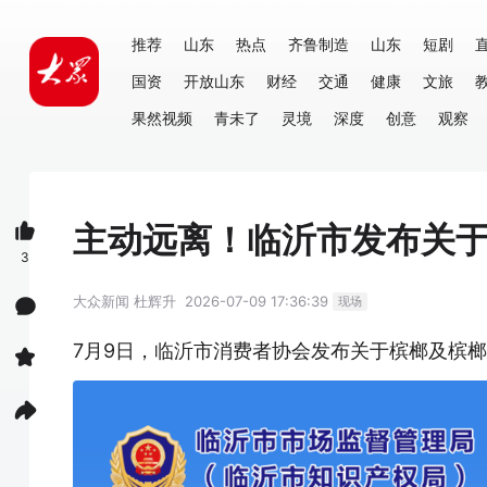
推荐
山东
热点
齐鲁制造
山东
短剧
国资
开放山东
财经
交通
健康
文旅
果然视频
青未了
灵境
深度
创意
观察
主动远离！临沂市发布关
3
大众新闻
杜辉升
2026-07-09 17:36:39
现场
7月9日，临沂市消费者协会发布关于槟榔及槟