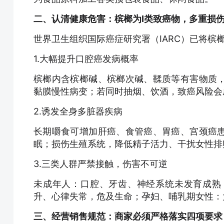
二、认清健康危害：槟榔为Ⅰ类致癌物，多重损
世界卫生组织国际癌症研究署（IARC）已将槟
1.大幅提升口腔癌发病概率
槟榔内含槟榔碱、槟榔次碱、鞣质等有害物质
黏膜慢性病变；若同时抽烟、饮酒，致癌风险会
2.诱发全身多脏器疾病
长期嚼食可增加肝癌、食管癌、胃癌、宫颈癌
眠；损伤生殖系统，降低精子活力、干扰女性排
3.三类人群严禁接触，伤害不可逆
未成年人：口腔、牙齿、神经系统未发育成熟
升、心律失常，危及生命；孕妇、哺乳期女性：
三、经营销售规范：商家必须严格落实四项要求