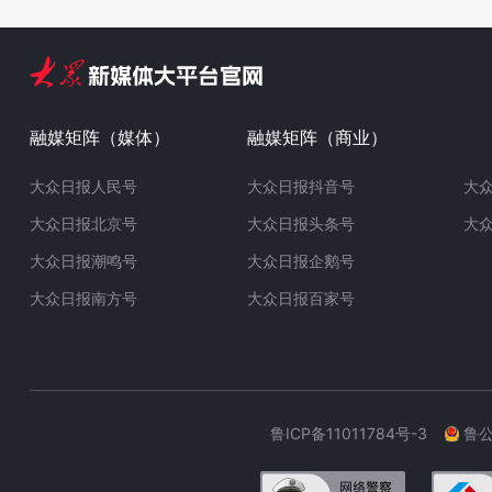
融媒矩阵（媒体）
融媒矩阵（商业）
大众日报人民号
大众日报抖音号
大
大众日报北京号
大众日报头条号
大
大众日报潮鸣号
大众日报企鹅号
大众日报南方号
大众日报百家号
鲁ICP备11011784号-3
鲁公网