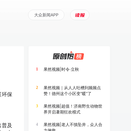
大众新闻APP
果然视频|时令·立秋
1
果然视频｜从人人吐槽到频频点
2
赞！德州这个小区变“暖”了
展环保
果然视频|超值！济南野生动物世
3
界开启暑期狂欢模式
果然视频|老人不慎坠井，众人合
出普及
4
力施救