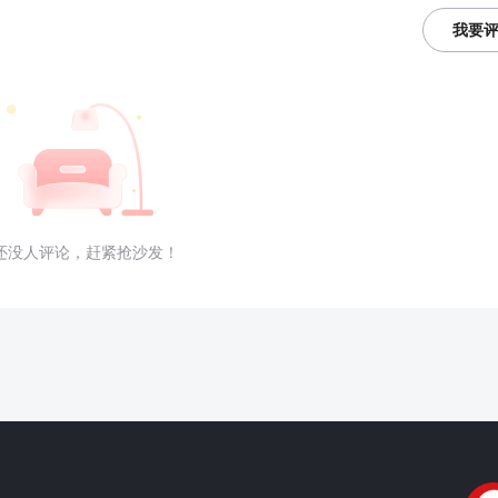
我要
还没人评论，赶紧抢沙发！