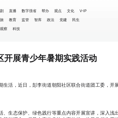
剧
直播
数字强省
帮办
观点
文化
V-IP
旅
教育
监管
智库
政法
党建
民生
观察
科技
区开展青少年暑期实践活动
期生活，近日，彭李街道朝阳社区联合街道团工委，开
。
活、生态保护、绿色践行等重点内容开展宣讲，深入浅