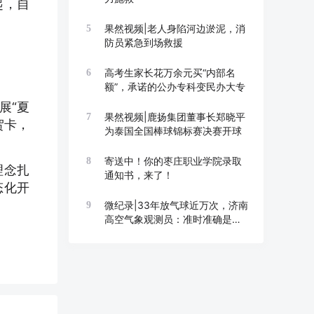
起，自
果然视频|老人身陷河边淤泥，消
5
防员紧急到场救援
高考生家长花万余元买“内部名
6
额”，承诺的公办专科变民办大专
展“夏
果然视频|鹿扬集团董事长郑晓平
7
贺卡，
为泰国全国棒球锦标赛决赛开球
寄送中！你的枣庄职业学院录取
8
理念扎
通知书，来了！
态化开
微纪录|33年放气球近万次，济南
9
高空气象观测员：准时准确是底
线