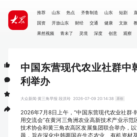
推荐
山东
热点
齐鲁制造
山东
短剧
国资
开放山东
财经
交通
健康
文旅
果然视频
青未了
灵境
深度
创意
观察
中国东营现代农业社群中
利举办
大众新闻·黄三角早报
段洪玲
2026-07-09 20:14:38
原创
2026年7月8日上午，“中国东营现代农业社
用交流会”在黄河三角洲农业高新技术产业示范
技术协会和黄三角农高区发展集团联合举办，以
题，旨在深化中韩两国在生态农业、有机资材