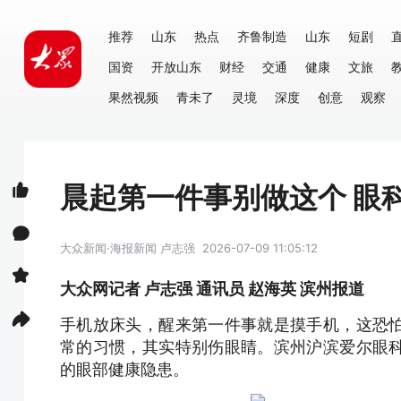
推荐
山东
热点
齐鲁制造
山东
短剧
国资
开放山东
财经
交通
健康
文旅
果然视频
青未了
灵境
深度
创意
观察
晨起第一件事别做这个 眼
大众新闻·海报新闻
卢志强
2026-07-09 11:05:12
大众网记者 卢志强 通讯员 赵海英 滨州报道
手机放床头，醒来第一件事就是摸手机，这恐
常的习惯，其实特别伤眼睛。滨州沪滨爱尔眼
的眼部健康隐患。