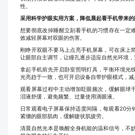
性。
采用科学护眼实用方案，降低晨起看手机带来的
想要彻底改掉睡醒立刻看手机的习惯存在一定
效减轻屏幕对双眼的伤害。
刚睁开双眼不要马上点亮手机屏幕，可在床上
让眼部自主调节
，让瞳孔
逐步适应自然光环境，
拿起手机前先开启卧室照明灯具，平衡环境光
光亮趋于一致，也可开启设备自带护眼模式，减
观看屏幕过程中主动增加眨眼频次，缓解眼球
泪液舒缓，避免频繁、过量使用滴眼液。
日常观看电子屏幕保持适度间隔，每观看20分
紧绷的眼部肌肉，缓解睫状肌疲劳。
清晨自然光本是唤醒全身机能的温和信号，不