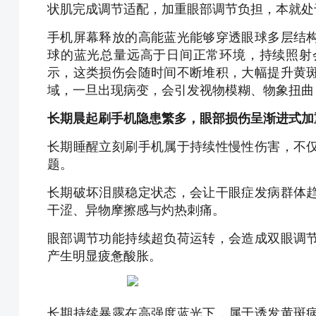
状肌完成调节适配，加重眼部调节负担，本就处
手机屏幕释放的高能蓝光能够穿透眼球多层结
球的蓝光总量远高于日间正常环境，持续照射
示，这类损伤会随时间不断堆积，大幅提升黄
域，一旦出现病变，会引发视物模糊、物象扭曲
长期晨起刷手机隐患繁多，眼部损伤呈渐进式加
长期睡醒立刻刷手机属于持续性慢性伤害，不
题。
长期破坏泪膜稳定状态，会让干眼症发病群体
干涩、异物摩擦感与灼热刺痛。
眼部调节功能持续超负荷运转，会造成双眼调
产生明显疲惫酸胀。
长期持续暴露在高强度蓝光下，属于诱发黄斑