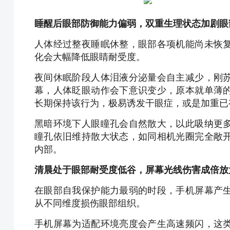
睡醒后眼部防御能力偏弱，双重生理状态加剧眼
人体经过整夜睡眠休整，眼部各项机能尚未恢
化会大幅降低眼睛耐受度。
夜间休眠阶段人体泪液分泌量会自主减少，刚
幕，人体眨眼动作会下意识变少，原本就单薄
长期保持该行为，极易诱发干眼症，或是加重已
黑暗环境下人眼瞳孔会自然散大，以此吸纳更
瞳孔依旧维持散大状态，如同相机光圈完全敞
内部。
清晨处于眼部耐受度低谷，屏幕光线伤害成倍放
在眼部自我保护能力最弱的时段，手机屏幕产
从不同维度损伤眼部组织。
手机屏幕为适配环境亮度会产生高速频闪，这