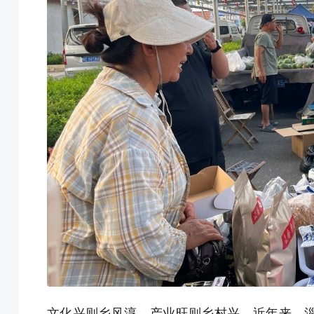
文化兴则乡风淳，产业旺则乡村兴。近年来，