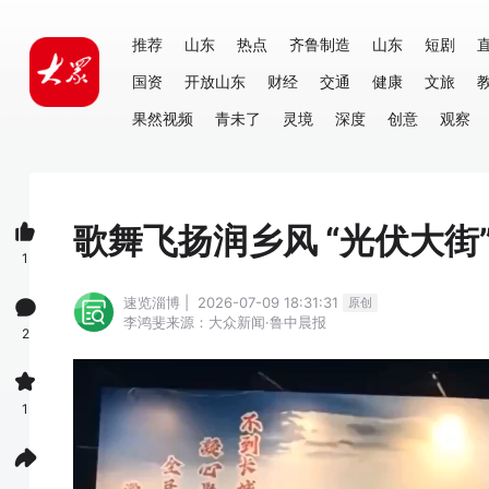
推荐
山东
热点
齐鲁制造
山东
短剧
国资
开放山东
财经
交通
健康
文旅
果然视频
青未了
灵境
深度
创意
观察
歌舞飞扬润乡风 “光伏大街
1
速览淄博 | 2026-07-09 18:31:31
原创
李鸿斐
来源：大众新闻·鲁中晨报
2
1