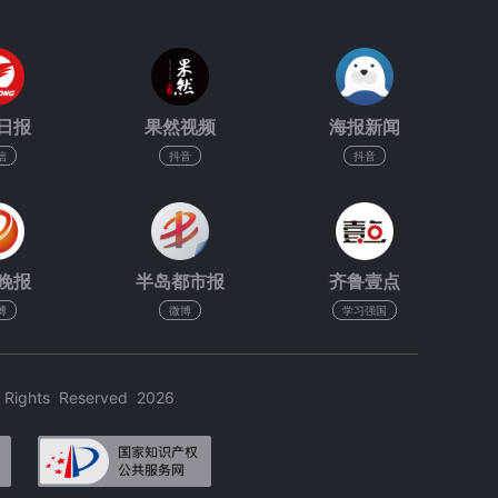
日报
果然视频
海报新闻
信
抖音
抖音
晚报
半岛都市报
齐鲁壹点
博
微博
学习强国
hts Reserved 2026