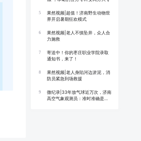
果然视频|超值！济南野生动物世
5
界开启暑期狂欢模式
果然视频|老人不慎坠井，众人合
6
力施救
寄送中！你的枣庄职业学院录取
7
通知书，来了！
果然视频|老人身陷河边淤泥，消
8
防员紧急到场救援
微纪录|33年放气球近万次，济南
9
高空气象观测员：准时准确是底
线