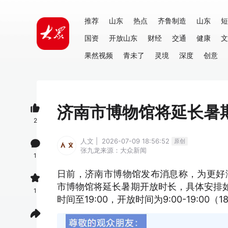
推荐
山东
热点
齐鲁制造
山东
短
国资
开放山东
财经
交通
健康
文
果然视频
青未了
灵境
深度
创意
济南市博物馆将延长暑
2
人文 | 2026-07-09 18:56:52
原创
张九龙
来源：大众新闻
1
日前，济南市博物馆发布消息称，为更好
市博物馆将延长暑期开放时长，具体安排如下
1
时间至19:00，开放时间为9:00-19: