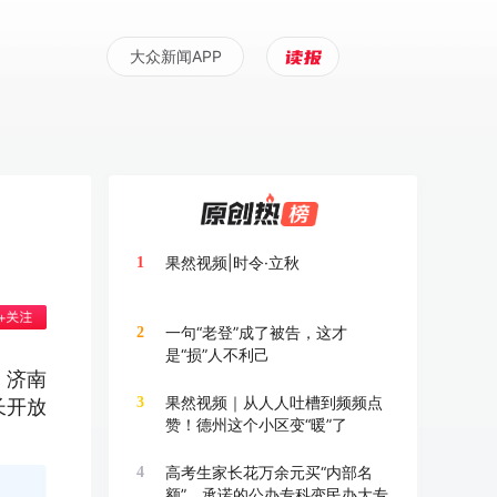
大众新闻APP
果然视频|时令·立秋
1
一句“老登”成了被告，这才
2
是“损”人不利己
，济南
果然视频｜从人人吐槽到频频点
3
长开放
赞！德州这个小区变“暖”了
高考生家长花万余元买“内部名
4
额”，承诺的公办专科变民办大专