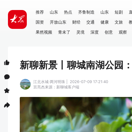
推荐
山东
热点
齐鲁制造
山东
短剧
国资
开放山东
财经
交通
健康
文旅
果然视频
青未了
灵境
深度
创意
观察
新聊新景丨聊城南湖公园：这
江北水城·两河明珠 | 2026-07-09 17:21:40
宫亮杰
来源：新聊城客户端