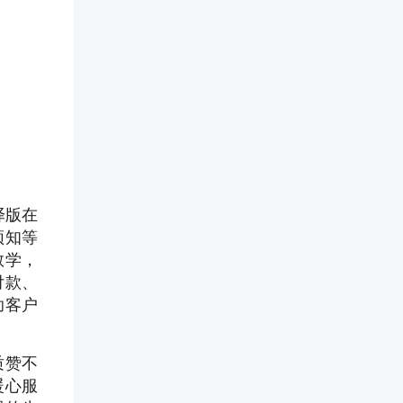
译版在
须知等
教学，
付款、
助客户
质赞不
暖心服