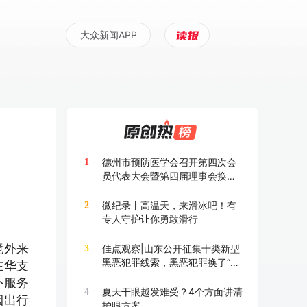
大众新闻APP
德州市预防医学会召开第四次会
1
员代表大会暨第四届理事会换届
大会
微纪录丨高温天，来滑冰吧！有
2
专人守护让你勇敢滑行
境外来
佳点观察|山东公开征集十类新型
3
黑恶犯罪线索，黑恶犯罪换了“马
在华支
甲”也要打
外服务
夏天干眼越发难受？4个方面讲清
4
烟出行
护眼方案