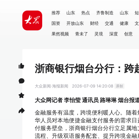
推荐
山东
热点
齐鲁制造
山东
短
国资
开放山东
财经
交通
健康
文
果然视频
青未了
灵境
深度
创意
浙商银行烟台分行：跨
大众新闻·海报新闻
2026-07-09 14:20:08
原创
大众网记者 李怡莹 通讯员 路琳琳 烟台报
金融服务有温度，跨境便利暖人心。随着
华人员对本地便捷金融支付服务的需求日
付服务壁垒，浙商银行烟台分行立足属地
流程、升级双语服务配套、提升跨境金融