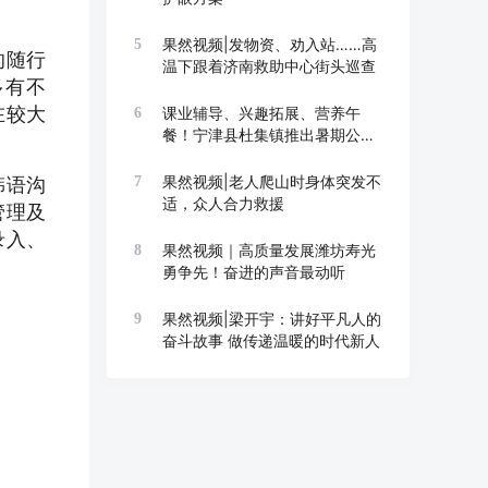
果然视频|发物资、劝入站……高
5
的随行
温下跟着济南救助中心街头巡查
多有不
在较大
课业辅导、兴趣拓展、营养午
6
餐！宁津县杜集镇推出暑期公益
托管班
果然视频|老人爬山时身体突发不
韩语沟
7
适，众人合力救援
管理及
录入、
果然视频｜高质量发展潍坊寿光
8
勇争先！奋进的声音最动听
果然视频|梁开宇：讲好平凡人的
9
奋斗故事 做传递温暖的时代新人