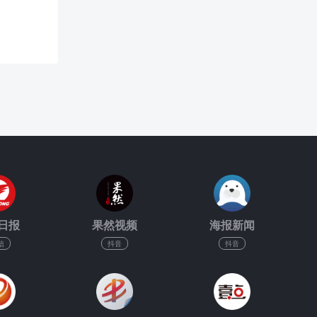
日报
果然视频
海报新闻
信
抖音
抖音