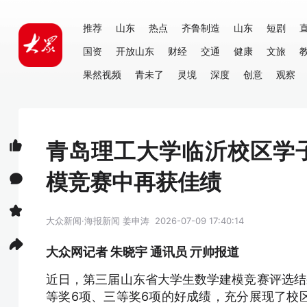
推荐
山东
热点
齐鲁制造
山东
短剧
国资
开放山东
财经
交通
健康
文旅
果然视频
青未了
灵境
深度
创意
观察
青岛理工大学临沂校区学
模竞赛中再获佳绩
大众新闻·海报新闻
姜申涛
2026-07-09 17:40:14
大众网记者 朱晓宇 通讯员 亓帅报道
近日，第三届山东省大学生数学建模竞赛评选结
等奖6项、三等奖6项的好成绩，充分展现了校