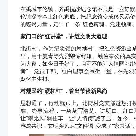
在禹城市伦镇，齐禹抗战纪念馆不只是一座静默
伦镇深挖本土红色家底，把纪念馆变成移风易俗
的铿锵力量，走出了一条“红色铸魂、党建领航
家门口的“红讲堂”，讲透文明大道理
北街村，作为纪念馆的属地村，把红色资源当成
里，用于曼青等先烈毁家纾难、勤俭奉公的真实
为大家，如今日子好了，咱可不能让人情陋习绑
音”，党员干部、红白理事会围坐一堂，在先烈像
默化中生根。
村规民约“硬杠杠”，管出节俭新风尚
思想通了，行动就跟上。北街村党支部趁热打铁
准、办事流程，一条条写清楚、讲明白。红白
让“攀比风”刹住车，让“人情债”减了压。如今
葬成共识，文明乡风从“文件语”变成了“家常话”