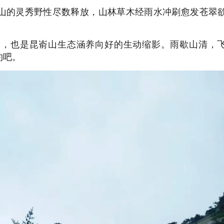
山的灵秀野性尽数释放，山林草木经雨水冲刷愈发苍翠
利，也是昆嵛山生态涵养向好的生动缩影。雨歇山清，
约吧。