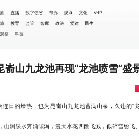
剧
直播
数字强省
帮办
观点
文化
V-IP
旅
教育
监管
智库
政法
党建
民生
观察
科技
嵛山九龙池再现“龙池喷雪”盛
台连日的燥热，也为昆嵛山九龙池蓄满山泉，久违的“
，山涧泉水奔涌倾泻，漫天水花四散飞溅，似碎雪纷飞
。