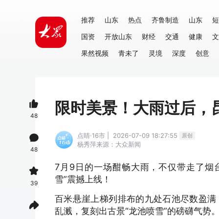
推荐
山东
热点
齐鲁制造
山东
短
国资
开放山东
财经
交通
健康
文
果然视频
青未了
灵境
深度
创意
限时美景！大雨过后，昆
48
点睛·16市 | 2026-07-09 18:27:55
原创
杨秀萍
来源：大众新闻
48
7月9日的一场酣畅大雨，不仅带走了烟
雪”震撼上线！
39
百米悬崖上梯列排布的九处石池尽数盈满
乱溅，复刻出古景“龙池喷雪”的磅礴气势