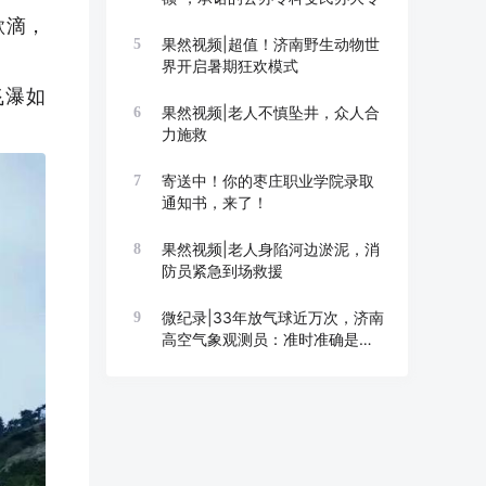
欲滴，
果然视频|超值！济南野生动物世
5
界开启暑期狂欢模式
飞瀑如
果然视频|老人不慎坠井，众人合
6
力施救
寄送中！你的枣庄职业学院录取
7
通知书，来了！
果然视频|老人身陷河边淤泥，消
8
防员紧急到场救援
微纪录|33年放气球近万次，济南
9
高空气象观测员：准时准确是底
线