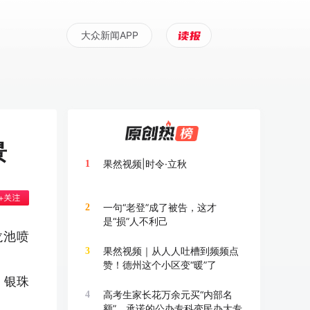
大众新闻APP
景
果然视频|时令·立秋
1
一句“老登”成了被告，这才
2
是“损”人不利己
龙池喷
果然视频｜从人人吐槽到频频点
3
赞！德州这个小区变“暖”了
、银珠
高考生家长花万余元买“内部名
4
额”，承诺的公办专科变民办大专