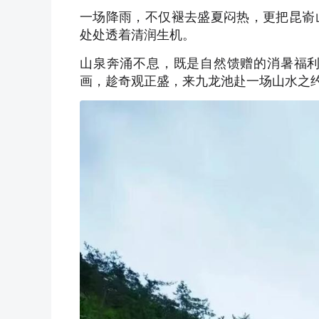
一场降雨，不仅褪去盛夏闷热，更把昆嵛
处处透着清润生机。
山泉奔涌不息，既是自然馈赠的消暑福
画，趁奇观正盛，来九龙池赴一场山水之