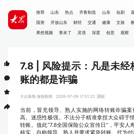
推荐
山东
热点
齐鲁制造
山东
短剧
国资
开放山东
财经
交通
健康
文旅
果然视频
青未了
灵境
深度
创意
观察
7.8 | 风险提示：凡是
账的都是诈骗
大众新闻·海报新闻
2026-07-09 17:51:22
原创
当前，冒充领导、熟人实施的网络转账诈骗案
高、迷惑性极强。不法分子精准拿捏大众碍于
转账。值此“7.8全国保险公众宣传日”，平安
核实，自称领导、熟人并要求紧急转账、代为付