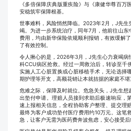
《多倍保障庆典版重疾险》与《康健华尊百万
安稳筑牢保障根基。
世事难料，风险悄然降临。2023年2月，J先
竭。为进一步系统治疗，同年7月，他前往山东
费用，均由新华保险依规顺利报销，有效缓解了
了有效控制。
令人揪心的是，2026年3月，J先生心力衰竭
科CCU病区抢救。经过一周救治后，转诊至千
实施人工心脏置换或心脏移植手术，无论选择
期护理等开支，高额花销让本就拮据的家庭不堪
危难之际，保障及时就位。危急关头，J先生想
出垫付申请。理赔人员接到求助后极速响应，
速上报相关信息，全程协助客户整理、提交理
最终为客户成功垫付医疗费用约10万元。这笔
急，让客户无需为医药费奔波焦虑，安心接受后