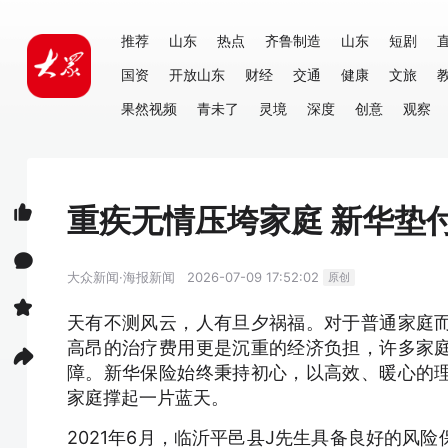
推荐
山东
热点
齐鲁制造
山东
短剧
国资
开放山东
财经
交通
健康
文旅
果然视频
青未了
灵境
深度
创意
观察
重疾无情压垮家庭 新华垫
大众新闻·海报新闻
2026-07-09 17:52:02
原创
天有不测风云，人有旦夕祸福。对于普通家庭
高昂的治疗费用更是沉重的经济负担，许多家
障。新华保险始终秉持初心，以高效、暖心的
家庭撑起一片蓝天。
2021年6月，临沂平邑县J先生具备良好的风