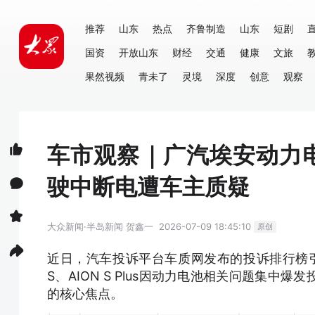
推荐
山东
热点
齐鲁制造
山东
短剧
国资
开放山东
财经
交通
健康
文旅
果然视频
青未了
灵境
深度
创意
观察
车市观察｜广汽埃安动力
驶中断电遭车主质疑
大众新闻·半岛新闻
贺鑫一
2026-07-09 18:45:10
原创
近日，汽车投诉平台车质网发布的投诉排行榜引
S、AION S Plus因动力电池相关问题集
的核心焦点。