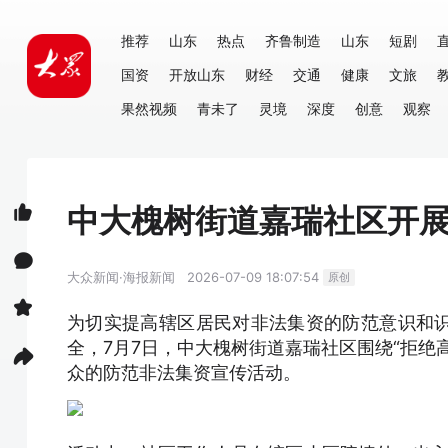
推荐
山东
热点
齐鲁制造
山东
短剧
国资
开放山东
财经
交通
健康
文旅
果然视频
青未了
灵境
深度
创意
观察
中大槐树街道嘉瑞社区开
大众新闻·海报新闻
2026-07-09 18:07:54
原创
为切实提高辖区居民对非法集资的防范意识和
全，7月7日，中大槐树街道嘉瑞社区围绕“拒绝
众的防范非法集资宣传活动。