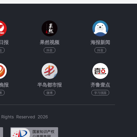
日报
果然视频
海报新闻
信
抖音
抖音
晚报
半岛都市报
齐鲁壹点
博
微博
学习强国
hts Reserved 2026