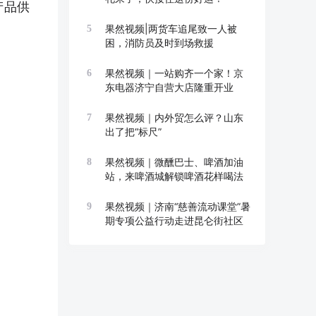
产品供
果然视频|两货车追尾致一人被
5
困，消防员及时到场救援
果然视频｜一站购齐一个家！京
6
东电器济宁自营大店隆重开业
果然视频｜内外贸怎么评？山东
7
出了把“标尺”
果然视频｜微醺巴士、啤酒加油
8
站，来啤酒城解锁啤酒花样喝法
果然视频｜济南“慈善流动课堂”暑
9
期专项公益行动走进昆仑街社区