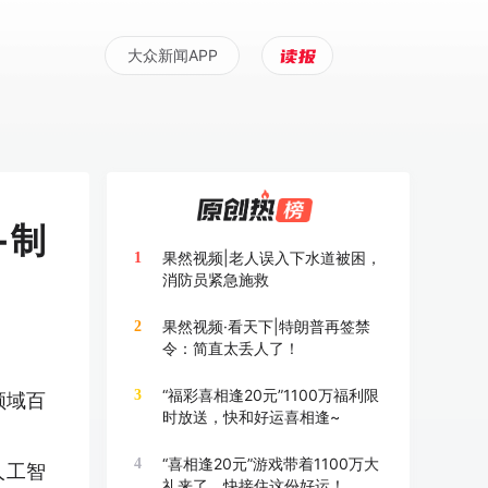
大众新闻APP
+制
果然视频|老人误入下水道被困，
1
消防员紧急施救
果然视频·看天下|特朗普再签禁
2
令：简直太丢人了！
“福彩喜相逢20元”1100万福利限
3
领域百
时放送，快和好运喜相逢~
“喜相逢20元”游戏带着1100万大
4
人工智
礼来了，快接住这份好运！