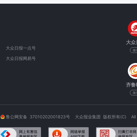
大众
大众日报一点号
微
大众日报网易号
齐鲁
微
3
鲁公网安备 37010202001823号 大众报业集团 版权所有(C) All Rig