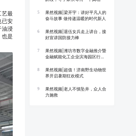
果然视频|梁开宇：讲好平凡人的
5
工艺最
奋斗故事 做传递温暖的时代新人
也已安
于油浸
果然视频|退伍女兵走上讲台，接
6
，也是
好宣讲国防接力棒
果然视频|潍坊市数字金融推介暨
7
金融赋能化工企业滨海园区行举
办
果然视频|超值！济南野生动物世
8
界开启暑期狂欢模式
果然视频|老人不慎坠井，众人合
9
力施救