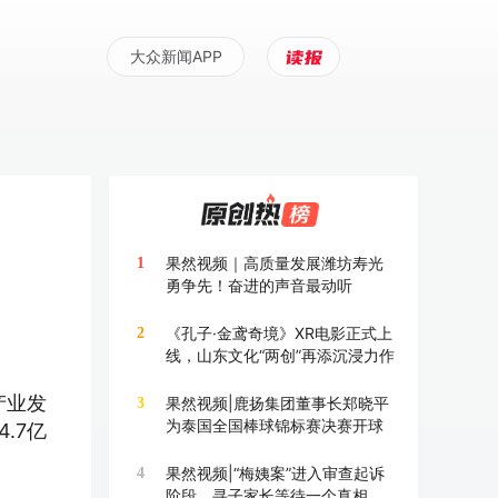
大众新闻APP
果然视频｜高质量发展潍坊寿光
1
勇争先！奋进的声音最动听
《孔子·金鸢奇境》XR电影正式上
2
线，山东文化“两创”再添沉浸力作
产业发
果然视频|鹿扬集团董事长郑晓平
3
为泰国全国棒球锦标赛决赛开球
.7亿
果然视频|“梅姨案”进入审查起诉
4
阶段，寻子家长等待一个真相