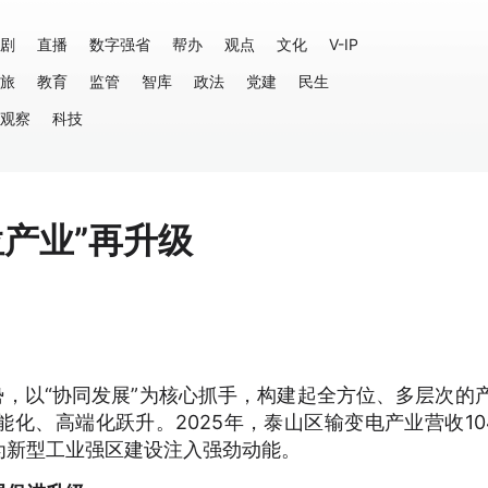
剧
直播
数字强省
帮办
观点
文化
V-IP
旅
教育
监管
智库
政法
党建
民生
观察
科技
位产业”再升级
势，以“协同发展”为核心抓手，构建起全方位、多层次的
化、高端化跃升。2025年，泰山区输变电产业营收104
为新型工业强区建设注入强劲动能。