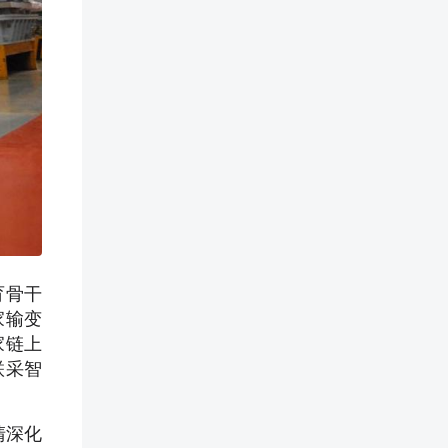
育骨干
家输变
家链上
联采智
清深化