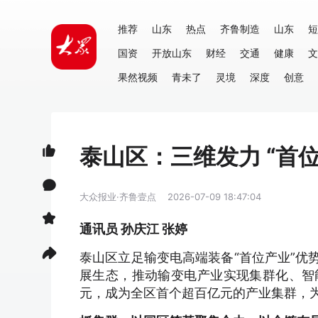
推荐
山东
热点
齐鲁制造
山东
短
国资
开放山东
财经
交通
健康
文
果然视频
青未了
灵境
深度
创意
泰山区：三维发力 “首
大众报业·齐鲁壹点
2026-07-09 18:47:04
通讯员 孙庆江 张婷
泰山区立足输变电高端装备“首位产业”优
展生态，推动输变电产业实现集群化、智能
元，成为全区首个超百亿元的产业集群，