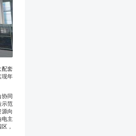
大配套
实现年
山协同
造示范
资源向
纳电主
园区，