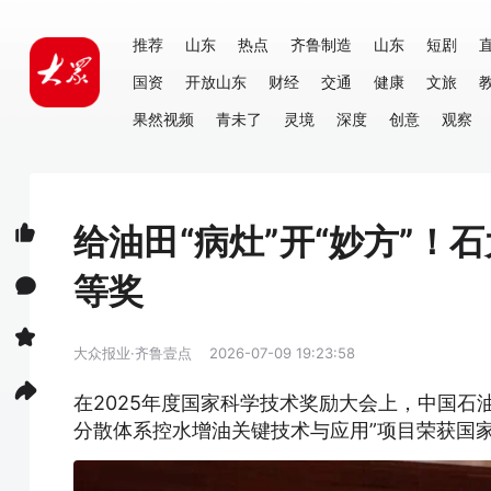
推荐
山东
热点
齐鲁制造
山东
短剧
国资
开放山东
财经
交通
健康
文旅
果然视频
青未了
灵境
深度
创意
观察
给油田“病灶”开“妙方”
等奖
大众报业·齐鲁壹点
2026-07-09 19:23:58
在2025年度国家科学技术奖励大会上，中国石
分散体系控水增油关键技术与应用”项目荣获国