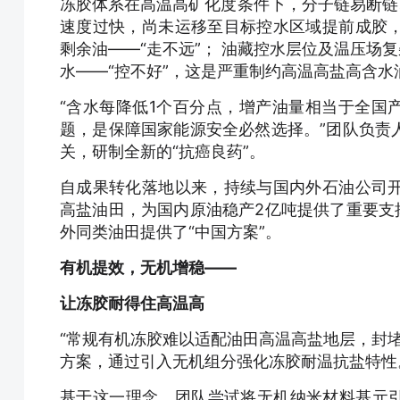
冻胶体系在高温高矿化度条件下，分子链易断链
速度过快，尚未运移至目标控水区域提前成胶
剩余油——“走不远”； 油藏控水层位及温压场
水——“控不好”，这是严重制约高温高盐高含水
“含水每降低1个百分点，增产油量相当于全国
题，是保障国家能源安全必然选择。”团队负责
关，研制全新的“抗癌良药”。
自成果转化落地以来，持续与国内外石油公司
高盐油田，为国内原油稳产2亿吨提供了重要支
外同类油田提供了“中国方案”。
有机提效，无机增稳——
让冻胶耐得住高温高
“常规有机冻胶难以适配油田高温高盐地层，封
方案，通过引入无机组分强化冻胶耐温抗盐特性
基于这一理念，团队尝试将无机纳米材料基元引