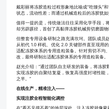
戴彩丽将冻胶造粒过程形象地比喻成“吃馒头”和
状态，流动性差；而通过机械造粒后的冻胶犹如
值得一提的是，传统做法往往采用化学手段，
却另辟蹊径，首创了高黏弹冻胶机械剪切磨圆物
但整套专用设备研制之路充满坎坷。团队成员
从初代 1.0 样机、优化 2.0 关键部件直至
适配冻胶体系的专用造粒装备。针对剪切不均
改，最终研制出适配冻胶体系的专用造粒装备。
赵光介绍：“通过团队自主研发的装备，将冻胶
实现冻胶的自聚结复凝，恢复高强度封堵性能，
之半。”
在线生产，精准注入——
实现注胶全程智能化调控
在“看不见摸不着”的地层深处，注入冻胶就像