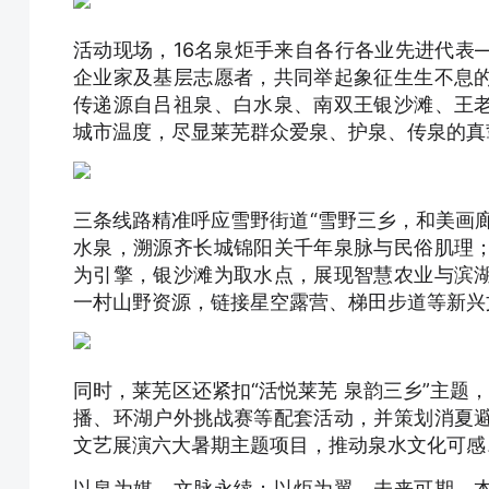
活动现场，16名泉炬手来自各行各业先进代表
企业家及基层志愿者，共同举起象征生生不息
传递源自吕祖泉、白水泉、南双王银沙滩、王
城市温度，尽显莱芜群众爱泉、护泉、传泉的真
三条线路精准呼应雪野街道“雪野三乡，和美画
水泉，溯源齐长城锦阳关千年泉脉与民俗肌理
为引擎，银沙滩为取水点，展现智慧农业与滨
一村山野资源，链接星空露营、梯田步道等新兴
同时，莱芜区还紧扣“活悦莱芜 泉韵三乡”主题，
播、环湖户外挑战赛等配套活动，并策划消夏
文艺展演六大暑期主题项目，推动泉水文化可感
以泉为媒，文脉永续；以炬为翼，未来可期。