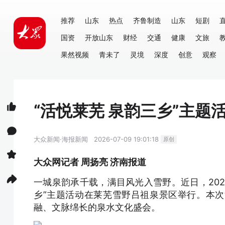
推荐
山东
热点
齐鲁制造
山东
短剧
国资
开放山东
财经
交通
健康
文旅
果然视频
青未了
灵境
深度
创意
观察
“活悦莱芜 泉韵三乡”主
大众新闻·海报新闻
2026-07-09 19:01:18
原创
大众网记者 周扬亮 济南报道
一城泉韵承千载，满目风光入雪野。近日，202
乡”主题活动在莱芜雪野吕祖泉景区举行。本
融、文脉绵长的泉水文化盛会。