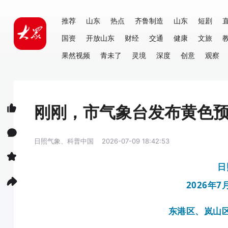
推荐
山东
热点
齐鲁制造
山东
短剧
国资
开放山东
财经
交通
健康
文旅
果然视频
青未了
灵境
深度
创意
观察
刚刚，市气象台发布黄色
日照气象、科普中国
2026-07-09 18:42:53
日
202
6
年
7
东港区、岚山