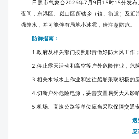
日照市气象台
2026年
7
月
9
日
15
时
15
分发布
夜间
，东港区、岚山区所辖乡（镇、街道）及近
强降水
，并可能
伴有局地小冰雹
，请注意防范。
防御指南：
1.政府及相关部门按照职责做好防大风工作
2.停止露天活动和高空等户外危险作业，危
3.相关水域水上作业和过往船舶采取积极的
4.切断户外危险电源，妥善安置易受大风影
5.机场、高速公路等单位应当采取保障交通
遇
应