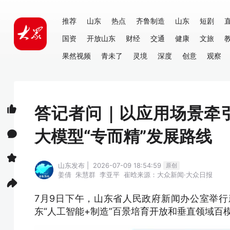
推荐
山东
热点
齐鲁制造
山东
短剧
国资
开放山东
财经
交通
健康
文旅
果然视频
青未了
灵境
深度
创意
观察
答记者问｜以应用场景牵
大模型“专而精”发展路线
山东发布 | 2026-07-09 18:54:59
原创
姜倩
朱慧群
李亚平
崔晗
来源：大众新闻·大众日报
7月9日下午，山东省人民政府新闻办公室举
东“人工智能+制造”百景培育开放和垂直领域百