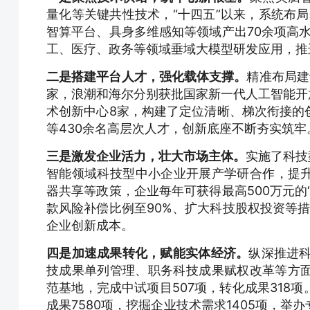
量化等关键共性技术，“十四五”以来，系统布局
智算平台、具身多维感知等领域产出70余项高水
工、医疗、政务等领域垂域大模型研发应用，推
二是搭建平台人才，强化载体支撑。
精准布局建
家，浪潮和海尔分别获批国家新一代人工智能开
术创新中心8家，构建了定位清晰、梯次衔接的
等430余名高层次人才，创新底座不断夯实筑牢
三是激发企业活力，壮大市场主体。
实施了科技
智能领域科技型中小企业开展产学研合作，提
器共享等政策，企业每年可获得最高500万元的“
款风险补偿比例至90%、扩大科技股权投资等措施
企业创新成本。
四是加速成果转化，赋能实体经济。
纵深推进
技成果单列管理、职务科技成果赋权改革等方面
范基地，完成中试项目507项，转化成果318
成果7580项，挖掘企业技术需求1405项，