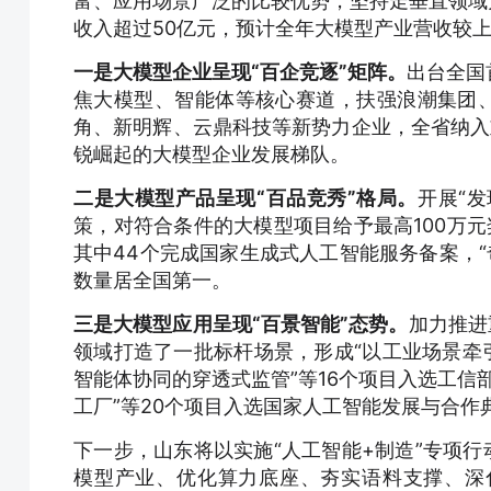
富、应用场景广泛的比较优势，坚持走垂直领域大
收入超过50亿元，预计全年大模型产业营收较
一是大模型企业呈现“百企竞逐”矩阵。
出台全国
焦大模型、智能体等核心赛道，扶强浪潮集团、
角、新明辉、云鼎科技等新势力企业，全省纳入
锐崛起的大模型企业发展梯队。
二是大模型产品呈现“百品竞秀”格局。
开展“
策，对符合条件的大模型项目给予最高100万元
其中44个完成国家生成式人工智能服务备案，“
数量居全国第一。
三是大模型应用呈现“百景智能”态势。
加力推进
领域打造了一批标杆场景，形成“以工业场景牵
智能体协同的穿透式监管”等16个项目入选工信
工厂”等20个项目入选国家人工智能发展与合作
下一步，山东将以实施“人工智能+制造”专项行
模型产业、优化算力底座、夯实语料支撑、深