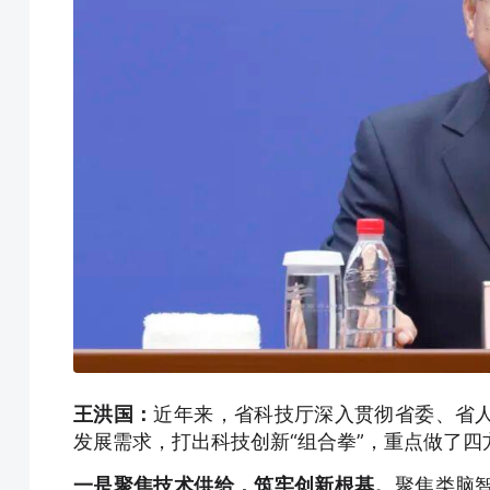
王洪国：
近年来，省科技厅深入贯彻省委、省
发展需求，打出科技创新“组合拳”，重点做了四
一是聚焦技术供给，筑牢创新根基。
聚焦类脑