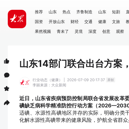
推荐
山东
热点
齐鲁制造
山东
短剧
国资
开放山东
财经
交通
健康
文旅
果然视频
青未了
灵境
深度
创意
观察
山东14部门联合出台方案
行业动态（健康） | 2026-07-09 20:17:37
原创
李丽
来源：大众新闻
近日，山东省疾病预防控制局联合省发展改革委
碘缺乏病科学精准防控行动方案（2026—203
适碘、水源性高碘地区并存的实际，明确分类
化解水源性高碘带来的健康风险，护航全省群众