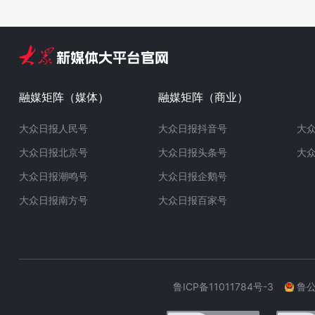
融媒矩阵（媒体）
融媒矩阵（商业）
大众日报人民号
大众日报抖音号
大
大众日报北京号
大众日报头条号
大
大众日报潮鸣号
大众日报企鹅号
大众日报南方号
大众日报百家号
鲁ICP备11011784号-3
鲁公网