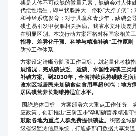
碘是人体不可或缺的微量元素，缺碘会对人体
代偿性增生，即甲状腺肿大，俗称“大脖子病”
和神经系统发育；对于儿童和青少年，缺碘会
碘也易引发甲状腺相关疾病。我省水文环境差
在明显区别。本次行动方案严格对标国家相关
指导、差异化干预、科学与精准补碘”工作原则
防控工作体系。
方案设定清晰分阶段工作目标，划定量化考核
展情况，完成碘缺乏、适碘、水源性高碘三类
补碘方案。到2030年，全省持续保持碘缺乏病
改水区域居民未加碘食盐食用率超90%；地方
居民碘营养长期维持适宜水平。
围绕总体目标，方案部署六大重点工作任务。
应政策，创新推出“三阶五步”孕期碘营养精准守
织密全域
鼓励各地为重点人群免费提供碘盐。
级省级监测信息系统，打通多部门数据共享渠道