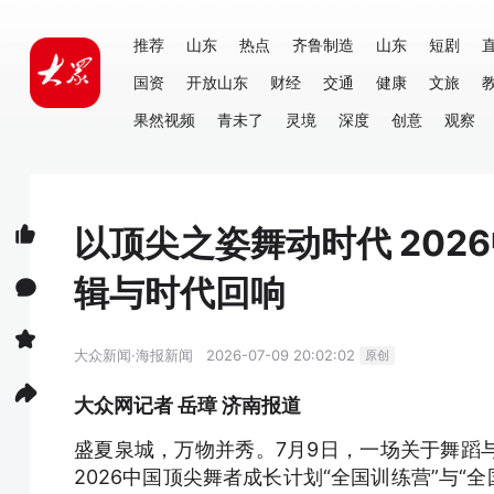
推荐
山东
热点
齐鲁制造
山东
短剧
国资
开放山东
财经
交通
健康
文旅
果然视频
青未了
灵境
深度
创意
观察
以顶尖之姿舞动时代 20
辑与时代回响
大众新闻·海报新闻
2026-07-09 20:02:02
原创
大众网记者 岳璋 济南报道
盛夏泉城，万物并秀。7月9日，一场关于舞蹈
2026中国顶尖舞者成长计划“全国训练营”与“