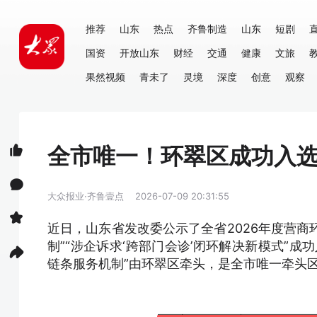
推荐
山东
热点
齐鲁制造
山东
短剧
国资
开放山东
财经
交通
健康
文旅
果然视频
青未了
灵境
深度
创意
观察
全市唯一！环翠区成功入
大众报业·齐鲁壹点
2026-07-09 20:31:55
近日，山东省发改委公示了全省2026年度营商
制”“涉企诉求‘跨部门会诊’闭环解决新模式”
链条服务机制”由环翠区牵头，是全市唯一牵头