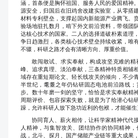
涵，首条便是胸怀祖国、服务人民的爱国精神
源安全，归国后在旧鸡舍改建实验室，从零搭
材料专利壁垒，支撑起国内新能源产业腾飞。
验场地驻扎数月，啃下外文前沿资料，带领团
达核心技术的国家。二人的选择道破朴素道理
争日趋激烈，各类核心技术壁垒持续收紧，唯
不辍，科研之路才会有清晰方向、厚重价值。
敢闯敢试、求实奉献，构成攻坚克难的精
峰、追求真理、淡泊奉献，三条精神特质相辅
域存在重短期论文、轻长线攻关的倾向，不少
半世纪，耄耋之年仍钻研固态电池前沿路线；
步。数十年磨一剑的坚守，恰恰是求实奉献精
周期评价、包容探索失败，就是为了给潜心钻
躁，允许科研人放下急功近利的包袱，才能催生
协同育人、薪火相传，让科学家精神代代
人精神，与集智攻关、团结协作的协同精神，
战，北斗、探月、国产储能产业链等重大成果