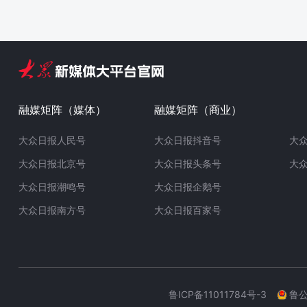
融媒矩阵（媒体）
融媒矩阵（商业）
大众日报人民号
大众日报抖音号
大
大众日报北京号
大众日报头条号
大
大众日报潮鸣号
大众日报企鹅号
大众日报南方号
大众日报百家号
鲁ICP备11011784号-3
鲁公网