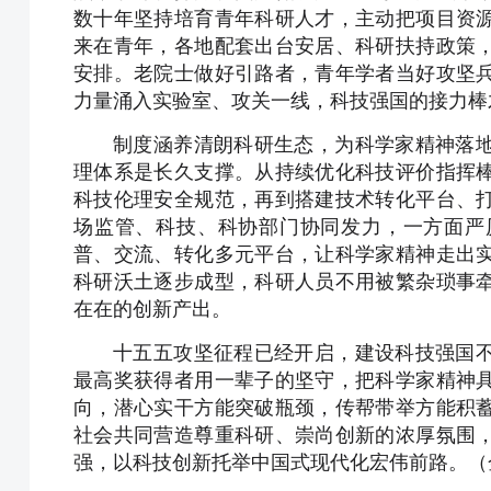
数十年坚持培育青年科研人才，主动把项目资
来在青年，各地配套出台安居、科研扶持政策
安排。老院士做好引路者，青年学者当好攻坚
力量涌入实验室、攻关一线，科技强国的接力棒
制度涵养清朗科研生态，为科学家精神落
理体系是长久支撑。从持续优化科技评价指挥
科技伦理安全规范，再到搭建技术转化平台、
场监管、科技、科协部门协同发力，一方面严
普、交流、转化多元平台，让科学家精神走出
科研沃土逐步成型，科研人员不用被繁杂琐事
在在的创新产出。
十五五攻坚征程已经开启，建设科技强国
最高奖获得者用一辈子的坚守，把科学家精神
向，潜心实干方能突破瓶颈，传帮带举方能积
社会共同营造尊重科研、崇尚创新的浓厚氛围
强，以科技创新托举中国式现代化宏伟前路。（金