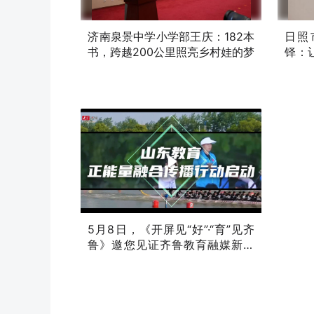
济南泉景中学小学部王庆：182本
日照
书，跨越200公里照亮乡村娃的梦
铎：
高领奖
原创
原创
05-08
05-08
5月8日，《开屏见“好”·“育”见齐
鲁》邀您见证齐鲁教育融媒新发
声！
原创
05-07