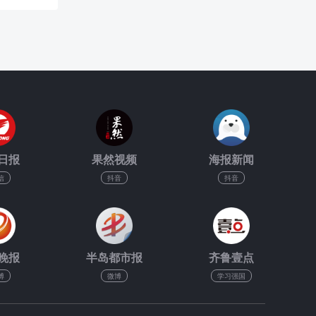
日报
果然视频
海报新闻
信
抖音
抖音
晚报
半岛都市报
齐鲁壹点
博
微博
学习强国