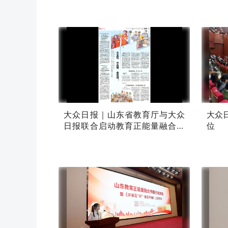
大众日报｜山东省教育厅与大众
大众
日报联合启动教育正能量融合传
位
播行动，打造《开屏见“好”·育见
原创
原创
齐鲁》栏目：去发现、去点赞、
05-12
05-12
去传颂！