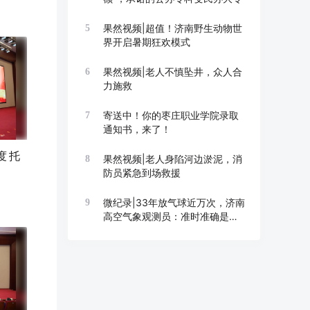
果然视频|超值！济南野生动物世
5
界开启暑期狂欢模式
果然视频|老人不慎坠井，众人合
6
力施救
寄送中！你的枣庄职业学院录取
7
通知书，来了！
度托
果然视频|老人身陷河边淤泥，消
8
防员紧急到场救援
微纪录|33年放气球近万次，济南
9
高空气象观测员：准时准确是底
线