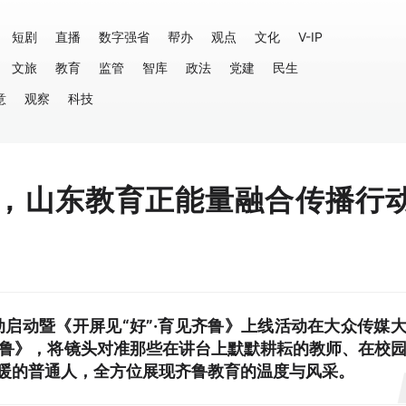
短剧
直播
数字强省
帮办
观点
文化
V-IP
文旅
教育
监管
智库
政法
党建
民生
意
观察
科技
鲁”，山东教育正能量融合传播行
动启动暨《开屏见“好”·育见齐鲁》上线活动在大众传媒
见齐鲁》，将镜头对准那些在讲台上默默耕耘的教师、在校
暖的普通人，全方位展现齐鲁教育的温度与风采。