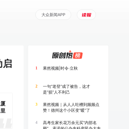
大众新闻APP
动启
果然视频|时令·立秋
1
一句“老登”成了被告，这才
2
是“损”人不利己
大厦
果然视频｜从人人吐槽到频频点
3
园里
赞！德州这个小区变“暖”了
高考生家长花万余元买“内部名
4
额”，承诺的公办专科变民办大专