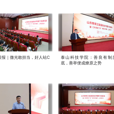
日报｜微光敢担当，好人站C
泰山科技学院：善良有制
底，善举便成燎原之势
原创
05-08