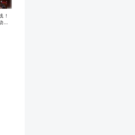
线！
动正