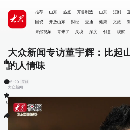
推荐
山东
热点
齐鲁制造
山东
短剧
国资
开放山东
财经
交通
健康
文旅
果然视频
青未了
灵境
深度
创意
观察
大众新闻专访董宇辉：比起
的人情味
6
05-29
原创
大众新闻
3