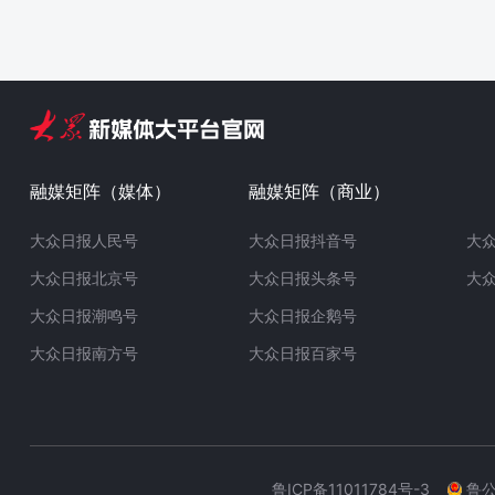
融媒矩阵（媒体）
融媒矩阵（商业）
大众日报人民号
大众日报抖音号
大
大众日报北京号
大众日报头条号
大
大众日报潮鸣号
大众日报企鹅号
大众日报南方号
大众日报百家号
鲁ICP备11011784号-3
鲁公网