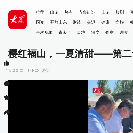
推荐
山东
热点
齐鲁制造
山东
短剧
国资
开放山东
财经
交通
健康
文旅
果然视频
青未了
灵境
深度
创意
观察
樱红福山，一夏清甜——第二
1
大众新闻
06-03
原创