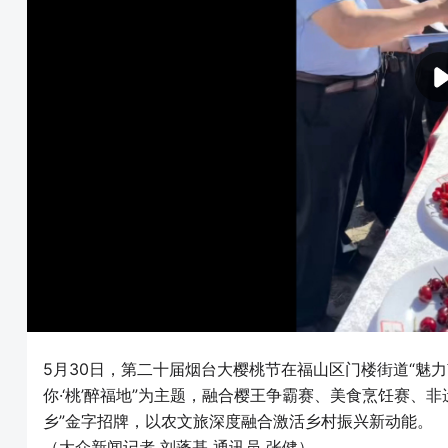
5月30日，第二十届烟台大樱桃节在福山区门楼街道“魅力
你·‘桃’醉福地”为主题，融合樱王争霸赛、美食烹饪赛、
乡”金字招牌，以农文旅深度融合激活乡村振兴新动能。
（大众新闻记者 刘蓬基 通讯员 张健）