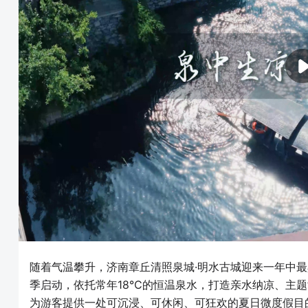
随着气温攀升，济南章丘清照泉城·明水古城迎来一年中最
季启动，依托常年18℃的恒温泉水，打造亲水纳凉、主
为游客提供一处可沉浸、可休闲、可狂欢的夏日微度假目