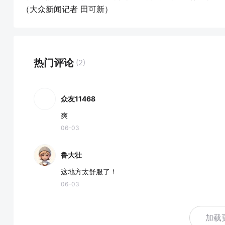
（大众新闻记者 田可新）
热门评论
(2)
众友11468
爽
06-03
鲁大壮
这地方太舒服了！
06-03
加载