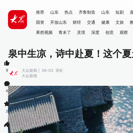
推荐
山东
热点
齐鲁制造
山东
短剧
国资
开放山东
财经
交通
健康
文旅
果然视频
青未了
灵境
深度
创意
观察
泉中生凉，诗中赴夏！这个夏天
9
大众新闻 | 06-03
原创
大众新闻
4
3