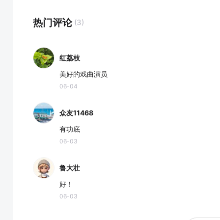
热门评论
(3)
红荔枝
美好的戏曲演员
06-04
众友11468
有功底
06-03
鲁大壮
好！
06-03