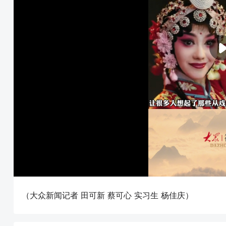
（大众新闻记者 田可新 蔡可心 实习生 杨佳庆）