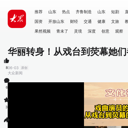
推荐
山东
热点
齐鲁制造
山东
短剧
国资
开放山东
财经
交通
健康
文旅
果然视频
青未了
灵境
深度
创意
观察
华丽转身！从戏台到荧幕她们
8
06-03
原创
大众新闻
6
3