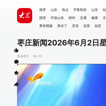
推荐
山东
热点
齐鲁制造
山东
短
国资
开放山东
财经
交通
健康
文
果然视频
青未了
灵境
深度
创意
枣庄新闻2026年6月2日
指动枣庄
06-02