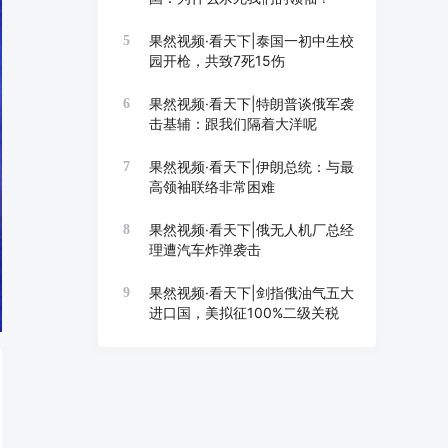
果然视频·看天下|泰国一初中生校
5
园开枪，共致7死15伤
果然视频·看天下|特朗普谈俄军袭
6
击基辅：跟我们隔着大洋呢
果然视频·看天下|伊朗总统：与最
7
高领袖联络非常困难
果然视频·看天下|俄无人机厂总经
8
理遭汽车炸弹袭击
果然视频·看天下|剑指俄油气五大
9
进口国，美拟征100%二级关税