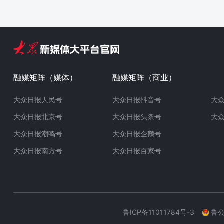
融媒矩阵（媒体）
融媒矩阵（商业）
大众日报人民号
大众日报抖音号
大
大众日报北京号
大众日报头条号
大
大众日报潮鸣号
大众日报企鹅号
大众日报南方号
大众日报百家号
鲁ICP备11011784号-3
鲁公网