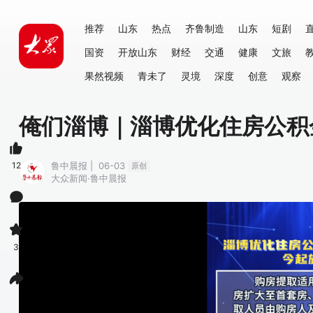
推荐
山东
热点
齐鲁制造
山东
短剧
国资
开放山东
财经
交通
健康
文旅
果然视频
青未了
灵境
深度
创意
观察
俺们淄博｜淄博优化住房公积
12
鲁中晨报 | 06-03
原创
大众新闻·鲁中晨报
3