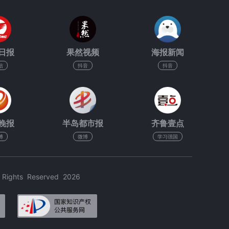
日报
果然视频
海报新闻
信
抖音
抖音
晚报
半岛都市报
齐鲁壹点
博
微博
学习强国
hts Reserved 2026