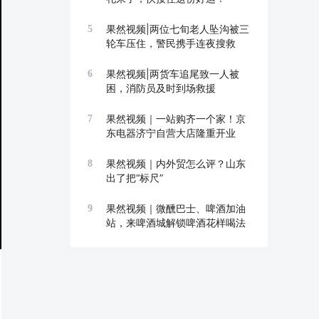
果然视频|两位七旬老人坠沟被三
5
轮车压住，警民携手连夜搜救
果然视频|两货车追尾致一人被
6
困，消防员及时到场救援
果然视频｜一站购齐一个家！京
7
东电器济宁自营大店隆重开业
果然视频｜内外贸怎么评？山东
8
出了把“标尺”
果然视频｜微醺巴士、啤酒加油
9
站，来啤酒城解锁啤酒花样喝法