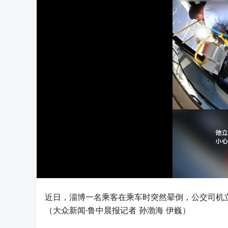
近日，淄博一名乘客在乘车时突然晕倒，公交司机
（大众新闻·鲁中晨报记者 孙渤海 伊巍）