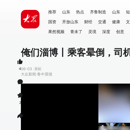
推荐
山东
热点
齐鲁制造
山东
短
国资
开放山东
财经
交通
健康
文
果然视频
青未了
灵境
深度
创意
俺们淄博丨乘客晕倒，司
4
06-03
原创
大众新闻·鲁中晨报
2