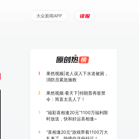
大众新闻APP
果然视频|老人误入下水道被困，
1
消防员紧急施救
果然视频·看天下|特朗普再签禁
2
令：简直太丢人了！
“福彩喜相逢20元”1100万福利限
3
时放送，快和好运喜相逢~
“喜相逢20元”游戏带着1100万大
4
礼来了，快接住这份好运！