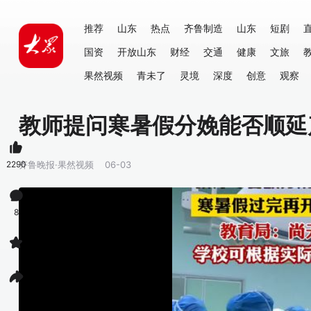
推荐
山东
热点
齐鲁制造
山东
短剧
国资
开放山东
财经
交通
健康
文旅
果然视频
青未了
灵境
深度
创意
观察
教师提问寒暑假分娩能否顺延
2290
齐鲁晚报·果然视频
06-03
8