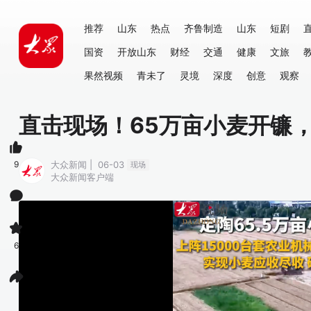
推荐
山东
热点
齐鲁制造
山东
短剧
国资
开放山东
财经
交通
健康
文旅
果然视频
青未了
灵境
深度
创意
观察
直击现场！65万亩小麦开镰，
9
大众新闻 | 06-03
现场
大众新闻客户端
6