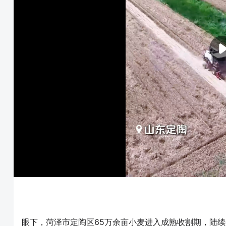
眼下，菏泽市定陶区65万余亩小麦进入成熟收割期，陆