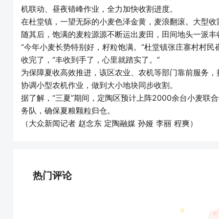
机联动、昼夜错峰作业，全力加快收割进度。
在杜堂镇，一望无际的小麦色泽金黄，麦浪翻滚。大型收
随其后，饱满的麦粒源源不断运出麦田，田间地头一派丰
“今年小麦长势特别好，籽粒饱满。”杜堂镇张庄寨村村民
收完了，“丰收到手了，心里就踏实了。”
为保障夏收高效推进，该区农业、农机等部门靠前服务，
协调小型农机作业，做到大小地块同步收割。
据了解，“三夏”期间，定陶区预计上阵2000余台小麦联合
务队，确保夏粮颗粒归仓。
（大众新闻记者 赵念东 定陶融媒 孙娅 李丽 程爽）
热门评论